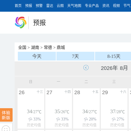
首页
预报
预警
雷达
云图
天气地图
专业产品
资讯
视频
节气
预报
全国
>
湖南
>
常德
>
鼎城
今天
7天
8-15天
日
一
二
三
26
27
28
29
十三
十四
十五
十六
34
35
34
37
/27℃
/26℃
/27℃
/28℃
33%
33%
20%
27%
历史均值
历史均值
历史均值
历史均值