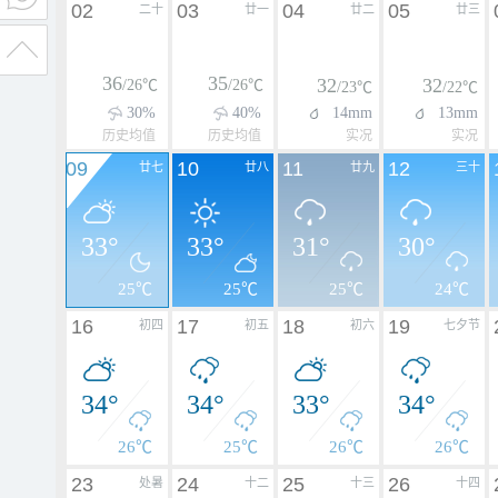
02
03
04
05
二十
廿一
廿二
廿三
36
35
32
32
/26℃
/26℃
/23℃
/22℃
30%
40%
14mm
13mm
历史均值
历史均值
实况
实况
09
10
11
12
廿七
廿八
廿九
三十
33°
33°
31°
30°
25℃
25℃
25℃
24℃
16
17
18
19
初四
初五
初六
七夕节
34°
34°
33°
34°
26℃
25℃
26℃
26℃
23
24
25
26
处暑
十二
十三
十四