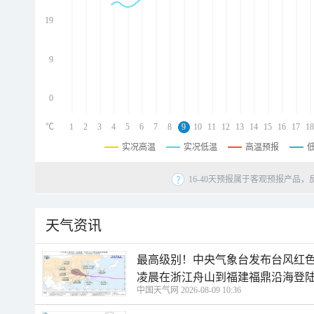
d
d
19
d
9
0
℃
1
2
3
4
5
6
7
8
9
10
11
12
13
14
15
16
17
18
实况高温
实况低温
高温预报
16-40天预报属于客观预报产品，
天气资讯
最高级别！中央气象台发布台风红色
凌晨在浙江舟山到福建福鼎沿海登
中国天气网 2026-08-09 10:36