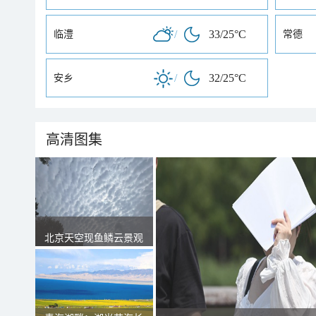
/
33/25°C
临澧
常德
/
32/25°C
安乡
高清图集
北京天空现鱼鳞云景观