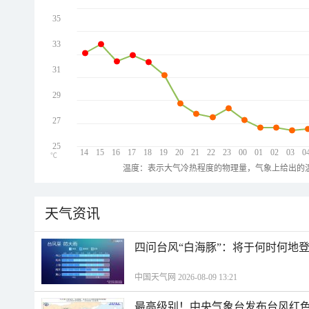
35
33
31
29
27
25
14
15
16
17
18
19
20
21
22
23
00
01
02
03
0
℃
温度：表示大气冷热程度的物理量，气象上给出的温
天气资讯
四问台风“白海豚”：将于何时何地
中国天气网 2026-08-09 13:21
最高级别！中央气象台发布台风红色