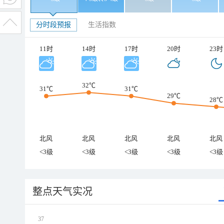
分时段预报
生活指数
11时
14时
17时
20时
23时
32℃
31℃
31℃
29℃
28℃
北风
北风
北风
北风
北风
<3级
<3级
<3级
<3级
<3级
整点天气实况
37