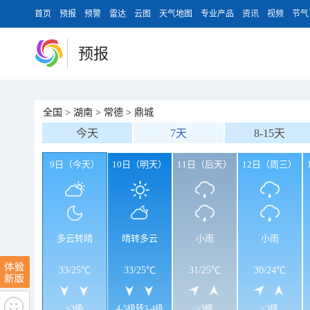
首页
预报
预警
雷达
云图
天气地图
专业产品
资讯
视频
节气
预报
全国
>
湖南
>
常德
>
鼎城
今天
7天
8-15天
9日（今天）
10日（明天）
11日（后天）
12日（周三）
多云转晴
晴转多云
小雨
小雨
33
/
25℃
33
/
25℃
31
/
25℃
30
/
24℃
<3级
4-5级转3-4级
<3级
<3级