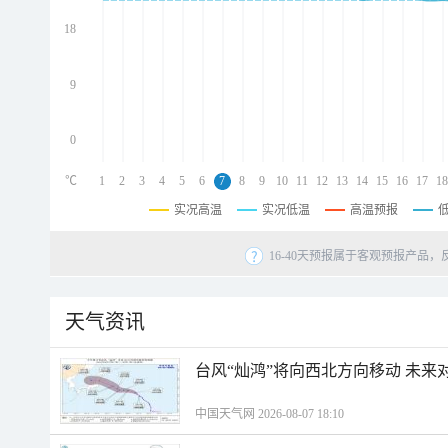
d
d
18
d
9
0
℃
1
2
3
4
5
6
7
8
9
10
11
12
13
14
15
16
17
18
实况高温
实况低温
高温预报
16-40天预报属于客观预报产品，
天气资讯
台风“灿鸿”将向西北方向移动 未来
中国天气网 2026-08-07 18:10