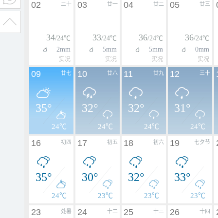
02
03
04
05
二十
廿一
廿二
廿三
34
33
36
36
/24℃
/24℃
/24℃
/24℃
2mm
5mm
5mm
0mm
实况
实况
实况
实况
09
10
11
12
廿七
廿八
廿九
三十
35°
32°
32°
31°
24℃
24℃
24℃
24℃
16
17
18
19
初四
初五
初六
七夕节
35°
30°
32°
33°
24℃
23℃
23℃
23℃
23
24
25
26
处暑
十二
十三
十四