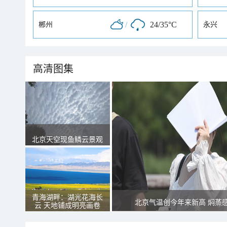
/
24/35°C
郴州
永兴
高清图集
北京天空现鱼鳞云景观
青海湖畔：湖光花海长
北京气温创今年来新高 焖蒸
云 天地铺成明亮画卷