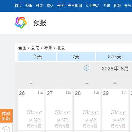
首页
预报
预警
雷达
云图
天气地图
专业产品
资讯
视频
节气
预报
全国
>
湖南
>
郴州
>
北湖
今天
7天
8-15天
日
一
二
三
26
27
28
29
十三
十四
十五
十六
33
33
33
33
/23℃
/23℃
/23℃
/23℃
52%
37%
43%
43%
历史均值
历史均值
历史均值
历史均值