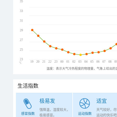
35
33
31
29
27
25
23
19
20
21
22
23
00
01
02
03
04
05
06
07
08
0
℃
温度：表示大气冷热程度的物理量，气象上给出的温
生活指数
极易发
适宜
强降温，湿度较大，
天气较好，尽
感冒指数
运动指数
极易感冒。
运动的快乐吧