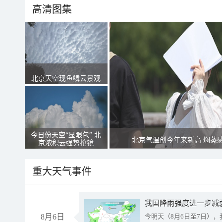
高清图集
北京天空现鱼鳞云景观
今日份天空“显眼包” 北
北京气温创今年来新高 焖蒸
京浓积云强势抢镜
重大天气事件
8月6日
今明天（8月6日至7日）