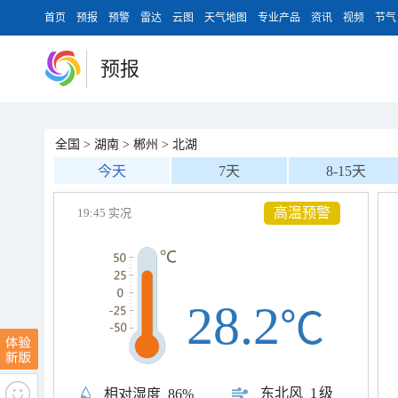
首页
预报
预警
雷达
云图
天气地图
专业产品
资讯
视频
节气
预报
全国
>
湖南
>
郴州
>
北湖
今天
7天
8-15天
高温预警
19:45 实况
28.2
℃
东北风
1级
相对湿度
86%