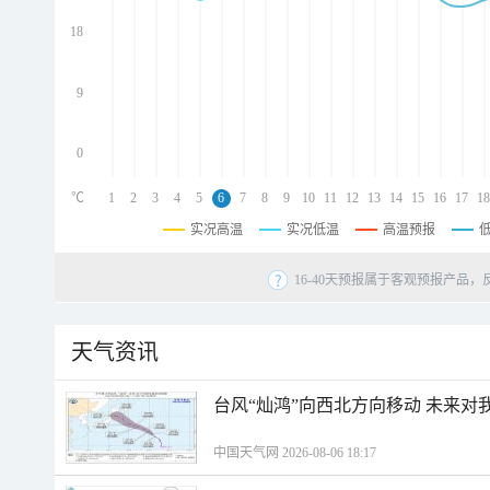
d
d
18
d
9
0
℃
1
2
3
4
5
6
7
8
9
10
11
12
13
14
15
16
17
18
实况高温
实况低温
高温预报
16-40天预报属于客观预报产品，
天气资讯
台风“灿鸿”向西北方向移动 未来对
中国天气网 2026-08-06 18:17