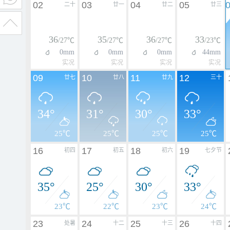
02
03
04
05
二十
廿一
廿二
廿三
36
35
36
33
/27℃
/27℃
/27℃
/23℃
0mm
0mm
0mm
44mm
实况
实况
实况
实况
09
10
11
12
廿七
廿八
廿九
三十
34°
31°
30°
33°
25℃
25℃
25℃
25℃
16
17
18
19
初四
初五
初六
七夕节
35°
25°
30°
33°
23℃
22℃
23℃
24℃
23
24
25
26
处暑
十二
十三
十四