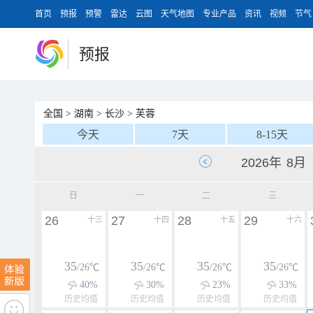
首页
预报
预警
雷达
云图
天气地图
专业产品
资讯
视频
节气
预报
全国
>
湖南
>
长沙
>
芙蓉
今天
7天
8-15天
日
一
二
三
26
27
28
29
十三
十四
十五
十六
35
35
35
35
/26℃
/26℃
/26℃
/26℃
40%
30%
23%
33%
历史均值
历史均值
历史均值
历史均值