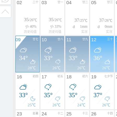
02
03
04
05
二十
廿一
廿二
廿三
35
35
37
37
/26℃
/26℃
/25℃
/26℃
40%
33%
1mm
0mm
历史均值
历史均值
实况
实况
09
10
11
12
廿七
廿八
廿九
三十
34°
33°
33°
36°
28℃
26℃
26℃
26℃
16
17
18
19
初四
初五
初六
七夕节
33°
35°
35°
37°
25℃
26℃
24℃
26℃
23
24
25
26
处暑
十二
十三
十四