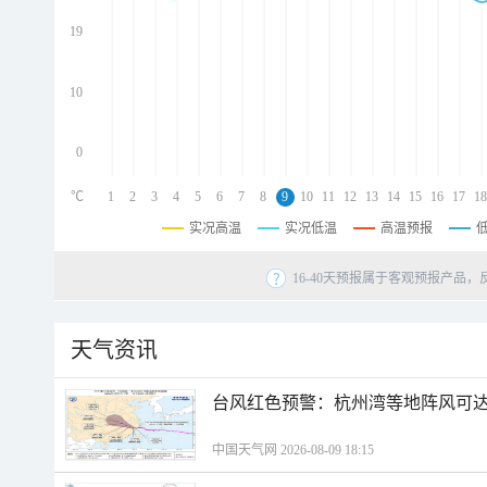
d
d
19
d
10
0
℃
1
2
3
4
5
6
7
8
9
10
11
12
13
14
15
16
17
18
实况高温
实况低温
高温预报
16-40天预报属于客观预报产品，
天气资讯
​台风红色预警：杭州湾等地阵风可达1
中国天气网 2026-08-09 18:15