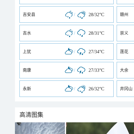
/
28/32°C
吉安县
赣州
/
28/31°C
吉水
崇义
/
27/34°C
上犹
莲花
/
27/33°C
南康
大余
/
26/32°C
永新
井冈山
高清图集