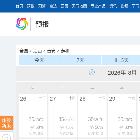
首页
预报
预警
雷达
云图
天气地图
专业产品
资讯
视频
节气
预报
全国
>
江西
>
吉安
>
泰和
今天
7天
8-15天
日
一
二
三
26
27
28
29
十三
十四
十五
十六
35
35
35
35
/26℃
/26℃
/26℃
/26℃
50%
43%
50%
33%
历史均值
历史均值
历史均值
历史均值