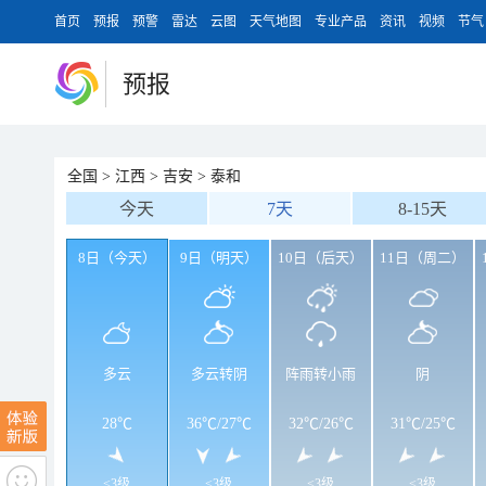
首页
预报
预警
雷达
云图
天气地图
专业产品
资讯
视频
节气
预报
全国
>
江西
>
吉安
>
泰和
今天
7天
8-15天
8日（今天）
9日（明天）
10日（后天）
11日（周二）
多云
多云转阴
阵雨转小雨
阴
28℃
36℃
/
27℃
32℃
/
26℃
31℃
/
25℃
<3级
<3级
<3级
<3级