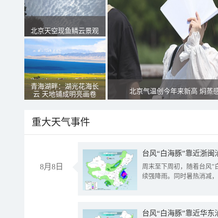
北京天空现鱼鳞云景观
青海湖畔：湖光花海长
北京气温创今年来新高 焖蒸
云 天地铺成明亮画卷
重大天气事件
台风“白海豚”靠近浙闽
8月8日
周末至下周初，随着台风“
续强降雨。同时暑热消减，
台风“白海豚”靠近华东