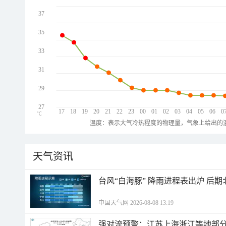
37
35
33
31
29
27
17
18
19
20
21
22
23
00
01
02
03
04
05
06
0
℃
温度：表示大气冷热程度的物理量，气象上给出的温
天气资讯
台风“白海豚” 降雨进程表出炉 后
中国天气网 2026-08-08 13:19
强对流预警：江苏上海浙江等地部分