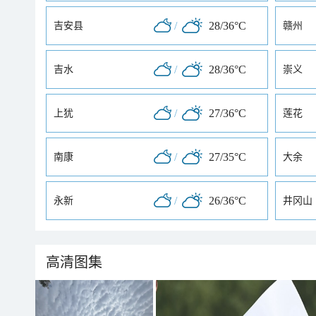
/
28/36°C
吉安县
赣州
/
28/36°C
吉水
崇义
/
27/36°C
上犹
莲花
/
27/35°C
南康
大余
/
26/36°C
永新
井冈山
高清图集