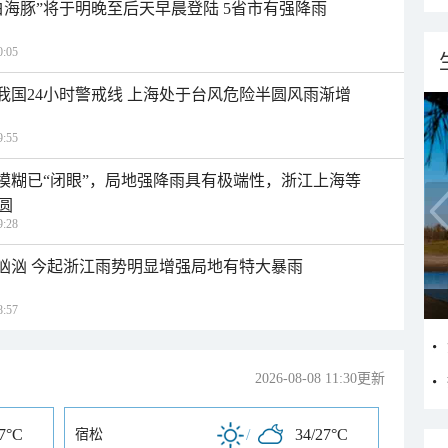
白海豚”将于明晚至后天早晨登陆 5省市有强降雨
:05
入我国24小时警戒线 上海处于台风危险半圆风雨渐增
:55
区模糊已“闭眼”，局地强降雨具有极端性，浙江上海等
圆
:28
势汹汹 今起浙江雨势明显增强局地有特大暴雨
:57
2026-08-08 11:30更新
27°C
/
34/27°C
宿松