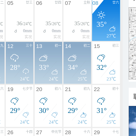
05
06
07
08
廿二
廿三
廿四
立秋
廿六
36
35
35
35°
6℃
/24℃
/26℃
/26℃
m
0mm
0mm
0mm
27℃
况
实况
实况
实况
12
13
14
15
廿九
三十
初一
初二
初三
28°
33°
34°
32°
℃
24℃
24℃
25℃
23℃
19
20
21
22
初六
七夕节
初八
初九
初十
29°
30°
29°
31°
℃
24℃
24℃
24℃
25℃
26
27
28
29
十三
十四
中元节
十六
十七