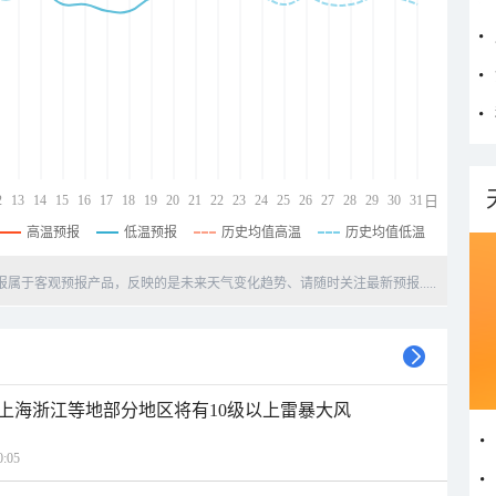
2
13
14
15
16
17
18
19
20
21
22
23
24
25
26
27
28
29
30
31
日
高温预报
低温预报
历史均值高温
历史均值低温
天预报属于客观预报产品，反映的是未来天气变化趋势、请随时关注最新预报.....
上海浙江等地部分地区将有10级以上雷暴大风
:05