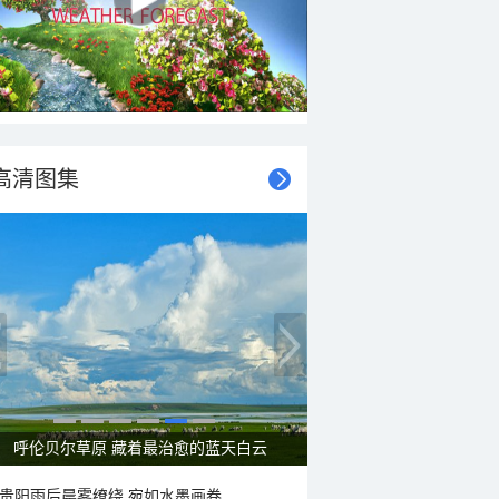
高清图集
呼伦贝尔草原 藏着最治愈的蓝天白云
贵阳雨后晨雾缭绕 宛如水墨画卷