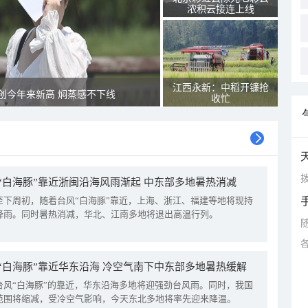
浓积云接连上线
江西永新：中稻开镰抢
创今年来新高 焖蒸感不下线
收忙
拨
“白海豚”靠近浙闽沿海风雨渐起 中东部多地暑热消减
至下周初，随着台风“白海豚”靠近，上海、浙江、福建等地将现持
降雨。同时暑热消减，华北、江南多地将退出高温行列。
“白海豚”靠近华东沿海 冷空气南下中东部多地暑热缓解
台风“白海豚”的靠近，华东沿海多地将迎强劲台风雨。同时，我国
范围将缩减，受冷空气影响，今天东北多地将率先迎来降温。