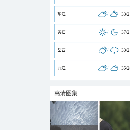
/
33/
望江
/
37/
黄石
/
33/
岳西
/
35/
九江
高清图集