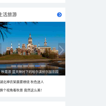
生活旅游
秋意浓 蓝天映衬下的哈尔滨伏尔加庄园
湖北神农架晨雾缭绕 秋色迷人
换个视角看秋景 竟然这么美！