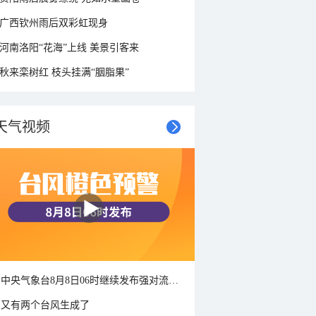
广西钦州雨后双彩虹现身
河南洛阳“花海”上线 美景引客来
秋来栾树红 枝头挂满“胭脂果”
天气视频
中央气象台8月8日06时继续发布强对流天气蓝色预警
又有两个台风生成了