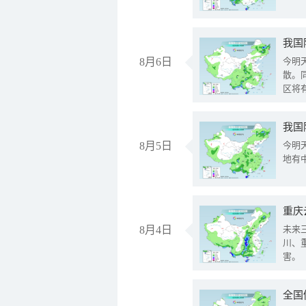
8月6日
今明
散。
区将
我国
8月5日
今明
地有
重庆
8月4日
未来
川、
害。
全国