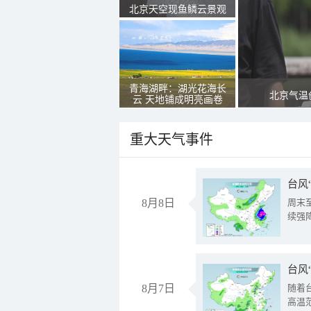
北京天空现鱼鳞云景观
青海湖畔：湖光花海长
北京气温
云 天地铺成明亮画卷
重大天气事件
台风
8月8日
周末
续强
台风
8月7日
随着
高温