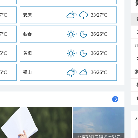
27°C
/
33/27°C
安庆
27°C
/
36/26°C
蕲春
25°C
/
36/25°C
黄梅
26°C
/
36/26°C
铅山
北京彩虹云隙光七彩云