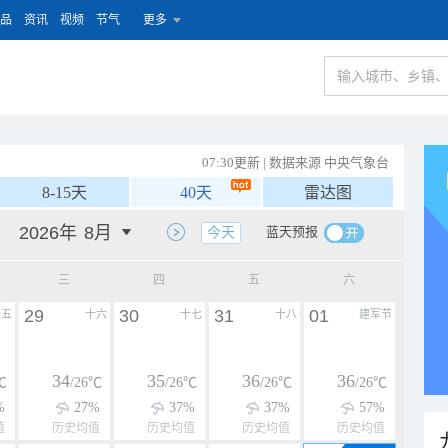
品
资讯
视频
节气
更多
07:30更新 | 数据来源 中央气象台
8-15天
40天
雷达图
蓝天预报
今天
三
四
五
六
29
30
31
01
十五
十六
十七
十八
建军节
34
35
36
36
℃
/26℃
/26℃
/26℃
/26℃
%
27%
37%
37%
57%
值
历史均值
历史均值
历史均值
历史均值