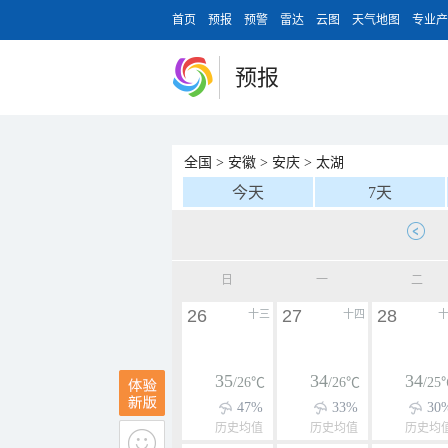
首页
预报
预警
雷达
云图
天气地图
专业产
预报
全国
>
安徽
>
安庆
>
太湖
今天
7天
日
一
二
26
27
28
十三
十四
35
34
34
/26℃
/26℃
/25
47%
33%
30
历史均值
历史均值
历史均