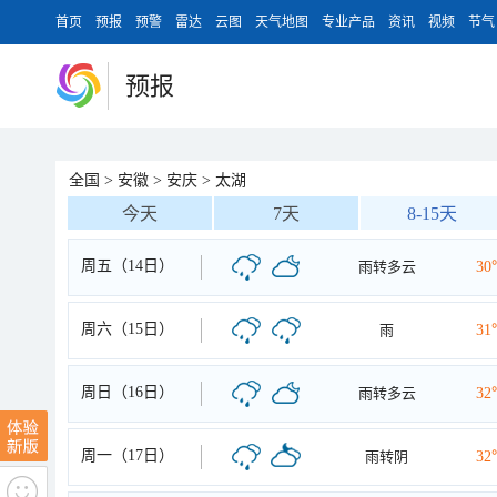
首页
预报
预警
雷达
云图
天气地图
专业产品
资讯
视频
节气
预报
全国
>
安徽
>
安庆
>
太湖
今天
7天
8-15天
周五（14日）
雨转多云
30
周六（15日）
雨
31
周日（16日）
雨转多云
32
周一（17日）
雨转阴
32