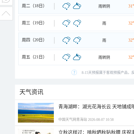
周二（18日）
雨转阴
31
周三（19日）
雨
32
周四（20日）
雨
32
周五（21日）
雨转阴
32
8-15天预报属于客观预报产品，
天气资讯
青海湖畔：湖光花海长云 天地铺成
中国天气网青海站 2026-08-07 10:58
立秋这样过：啃秋晒秋贴秋膘 庆祝