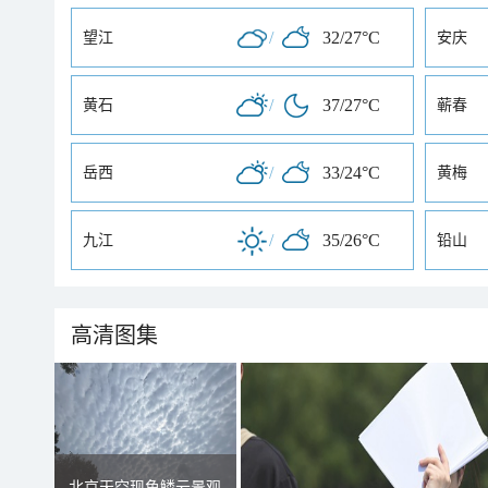
/
32/27°C
望江
安庆
/
37/27°C
黄石
蕲春
/
33/24°C
岳西
黄梅
/
35/26°C
九江
铅山
高清图集
北京天空现鱼鳞云景观