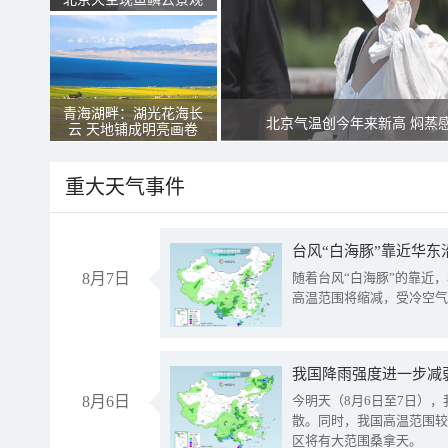
青海湖畔：湖光花海长
北京气温创今年来新高 焖蒸
云 天地铺成明亮画卷
重大天气事件
台风“白海豚”靠近华东
8月7日
随着台风“白海豚”的靠近
高温范围将缩减，受冷空气
8月6日
今明天（8月6日至7日）
散。同时，我国高温范围较
区将有大范围桑拿天。