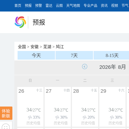
首页
预报
预警
雷达
云图
天气地图
专业产品
资讯
视频
节气
预报
全国
>
安徽
>
芜湖
>
鸠江
今天
7天
8-15天
日
一
二
三
26
27
28
29
十三
十四
十五
十六
34
34
34
34
/27℃
/27℃
/27℃
/27℃
33%
30%
20%
30%
历史均值
历史均值
历史均值
历史均值