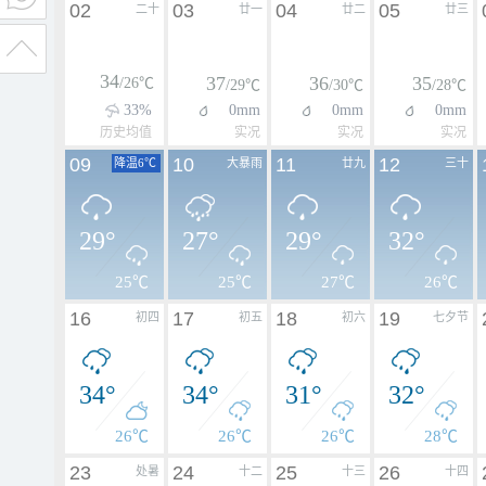
02
03
04
05
二十
廿一
廿二
廿三
34
37
36
35
/26℃
/29℃
/30℃
/28℃
33%
0mm
0mm
0mm
历史均值
实况
实况
实况
09
10
11
12
降温6℃
大暴雨
廿九
三十
29°
27°
29°
32°
25℃
25℃
27℃
26℃
16
17
18
19
初四
初五
初六
七夕节
34°
34°
31°
32°
26℃
26℃
26℃
28℃
23
24
25
26
处暑
十二
十三
十四