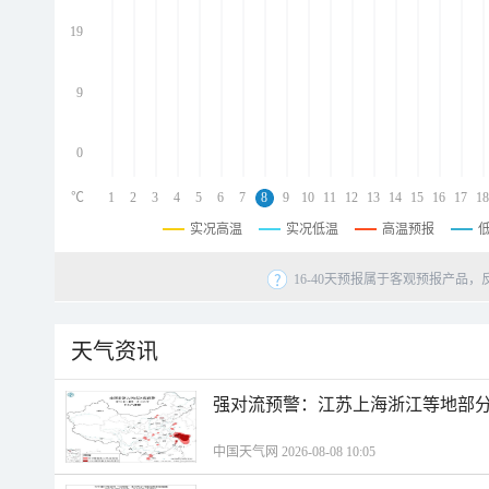
d
d
19
d
9
0
℃
1
2
3
4
5
6
7
8
9
10
11
12
13
14
15
16
17
18
实况高温
实况低温
高温预报
16-40天预报属于客观预报产品，
天气资讯
强对流预警：江苏上海浙江等地部分
中国天气网 2026-08-08 10:05