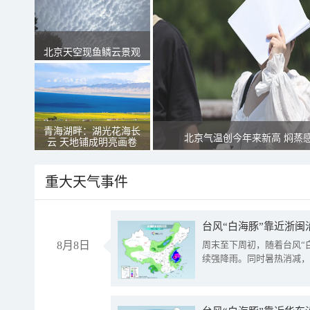
北京天空现鱼鳞云景观
青海湖畔：湖光花海长
北京气温创今年来新高 焖蒸
云 天地铺成明亮画卷
重大天气事件
台风“白海豚”靠近浙闽
8月8日
周末至下周初，随着台风“
续强降雨。同时暑热消减，