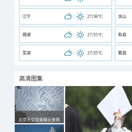
/
27/36°C
江宁
含山
/
27/35°C
镜湖
和县
/
27/35°C
芜湖
繁昌
高清图集
北京天空现鱼鳞云景观