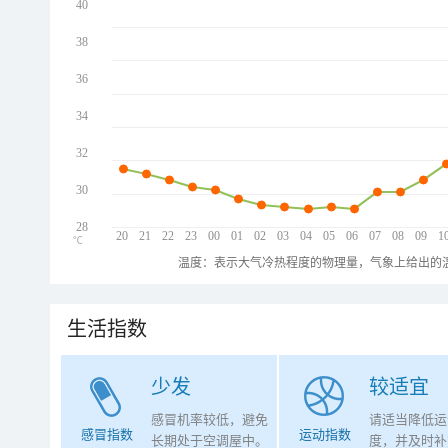
40
38
36
34
32
30
28
20
21
22
23
00
01
02
03
04
05
06
07
08
09
1
℃
温度：表示大气冷热程度的物理量，气象上给出的温
生活指数
少发
较适宜
感冒机率较低，避免
请适当降低运
感冒指数
运动指数
长期处于空调屋中。
度，并及时补