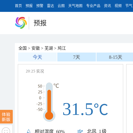
首页
预报
预警
雷达
云图
天气地图
专业产品
资讯
视频
节气
预报
全国
>
安徽
>
芜湖
>
鸠江
今天
7天
8-15天
20:25 实况
31.5
℃
北风
1级
相对湿度
60%