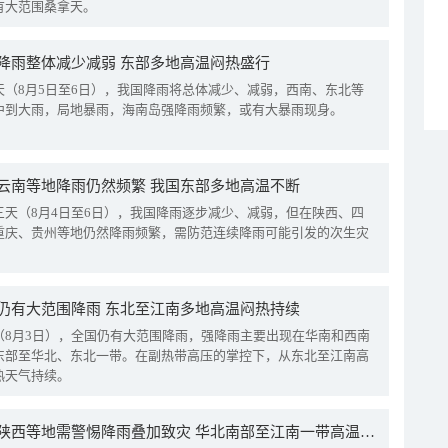
有大范围桑拿天。
降雨整体减少减弱 东部多地高温闷热盛行
天（8月5日至6日），我国降雨将总体减少、减弱，西南、东北等
中到大雨，局地暴雨，海南岛强降雨频繁，或有大暴雨现身。
云南等地降雨仍然频繁 我国东部多地高温不断
三天（8月4日至6日），我国降雨逐步减少、减弱，但在陕西、四
重庆、贵州等地仍然降雨频繁，需防范连续降雨可能引发的次生灾
仍有大范围降雨 东北至江南多地高温闷热持续
（8月3日），全国仍有大范围降雨，强降雨主要出现在华南和西南
东部至华北、东北一带。在副热带高压的掌控下，从东北至江南高
热天气持续。
四川陕西等地需警惕降雨叠加致灾 华北南部至江南一带高温频现