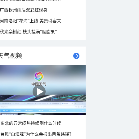
广西钦州雨后双彩虹现身
河南洛阳“花海”上线 美景引客来
秋来栾树红 枝头挂满“胭脂果”
天气视频
东北的异常闷热持续到什么时候
台风“白海豚”为什么会报出两条路径？