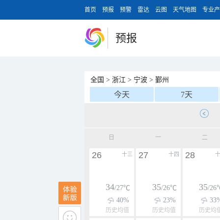
首页
预报
预警
雷达
云图
天气地图
专业产
预报
全国
>
浙江
>
宁波
>
鄞州
今天
7天
日
一
二
26
27
28
十三
十四
34
35
35
/27℃
/26℃
/26
40%
23%
33
历史均值
历史均值
历史均