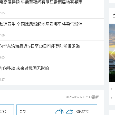
京高温持续 午后至夜间有明显雷雨局地有暴雨
:05
秋凉意生 全国凉风渐起地图看哪里将暑气渐消
:00
向华东沿海靠近 9日至10日可能登陆浙闽沿海
:05
北方向移动 未来对我国无影响
:17
2026-08-07 07:30更新
24°C
/
36/27°C
金华