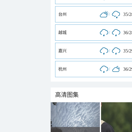
/
35/
台州
/
36/
越城
/
35/
嘉兴
/
36/
杭州
高清图集