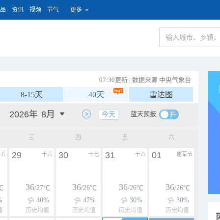
品
资讯
视频
节气
更多
07:30更新 | 数据来源 中央气象台
8-15天
40天
雷达图
蓝天预报
今天
三
四
五
六
29
30
31
01
十五
十六
十七
十八
建军节
36
36
36
36
℃
/27℃
/26℃
/26℃
/26℃
%
40%
47%
30%
30%
值
历史均值
历史均值
历史均值
历史均值