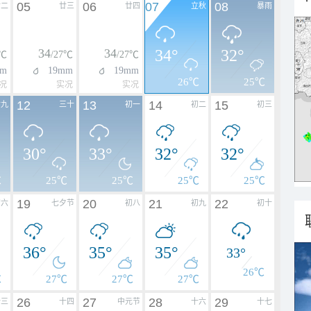
05
06
07
08
廿二
廿三
廿四
立秋
暴雨
34
34
34°
32°
7℃
/27℃
/27℃
m
19mm
19mm
26℃
25℃
况
实况
实况
12
13
14
15
廿九
三十
初一
初二
初三
30°
33°
32°
32°
℃
25℃
25℃
25℃
25℃
19
20
21
22
初六
七夕节
初八
初九
初十
36°
35°
35°
33°
26℃
℃
27℃
27℃
27℃
26
27
28
29
十三
十四
中元节
十六
十七