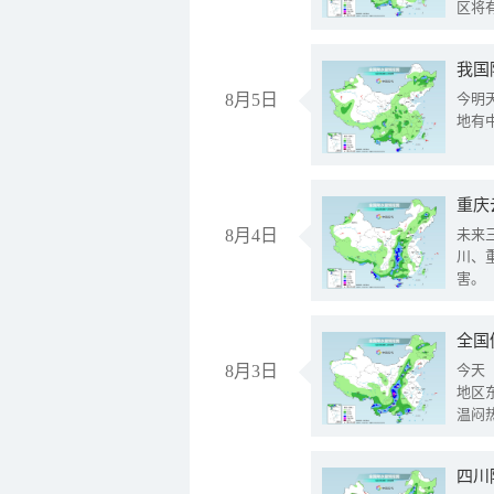
区将
我国
8月5日
今明
地有
重庆
8月4日
未来
川、
害。
全国
8月3日
今天
地区
温闷