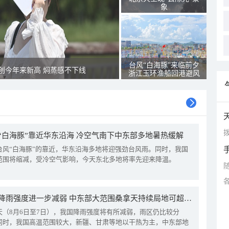
象
台风“白海豚”来临前夕
创今年来新高 焖蒸感不下线
浙江玉环渔船回港避风
拨
“白海豚”靠近华东沿海 冷空气南下中东部多地暑热缓解
台风“白海豚”的靠近，华东沿海多地将迎强劲台风雨。同时，我国
范围将缩减，受冷空气影响，今天东北多地将率先迎来降温。
我国降雨强度进一步减弱 中东部大范围桑拿天持续局地可超38℃
天（8月6日至7日），我国降雨强度将有所减弱，雨区仍比较分
同时，我国高温范围较大，新疆、甘肃等地以干热为主，中东部地