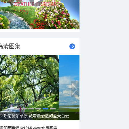
高清图集
呼伦贝尔草原 藏着最治愈的蓝天白云
贵阳雨后晨雾缭绕 宛如水墨画卷