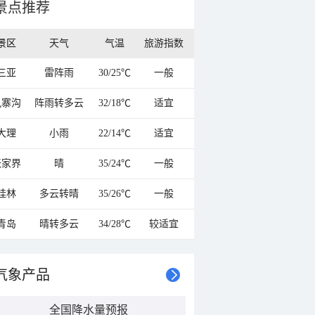
景点推荐
景区
天气
气温
旅游指数
三亚
雷阵雨
30/25℃
一般
九寨沟
阵雨转多云
32/18℃
适宜
大理
小雨
22/14℃
适宜
张家界
晴
35/24℃
一般
桂林
多云转晴
35/26℃
一般
青岛
晴转多云
34/28℃
较适宜
气象产品
全国降水量预报