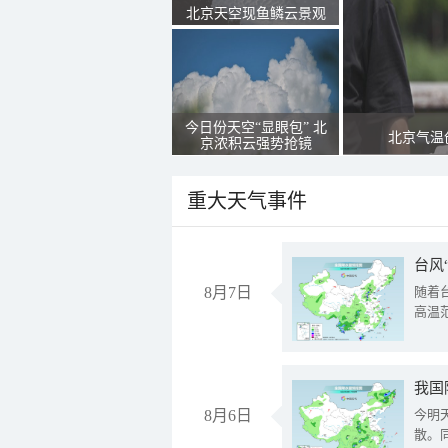
北京天空现鱼鳞云景观
今日份天空“显眼包” 北
北京气温
京浓积云强势抢镜
重大天气事件
台风
8月7日
随着
高温
8月6日
今明
散。