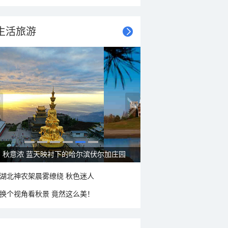
生活旅游
秋意浓 蓝天映衬下的哈尔滨伏尔加庄园
湖北神农架晨雾缭绕 秋色迷人
换个视角看秋景 竟然这么美！