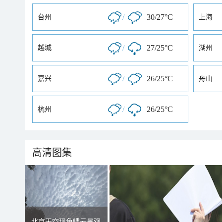
/
30/27°C
台州
上海
/
27/25°C
越城
湖州
/
26/25°C
嘉兴
舟山
/
26/25°C
杭州
高清图集
北京天空现鱼鳞云景观