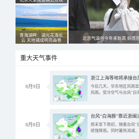
青海湖畔：湖光花海长
北京气温创今年来新高 焖蒸
云 天地铺成明亮画卷
重大天气事件
浙江上海等地将承接台风
8月9日
今后几天，华东地区风雨显
风雨。受冷空气与台风“白
台风“白海豚”靠近浙闽
8月8日
周末至下周初，随着台风“
续强降雨。同时暑热消减，