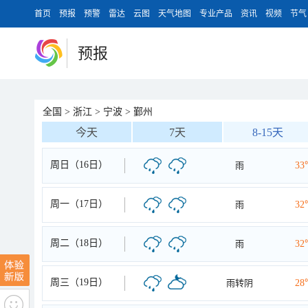
首页
预报
预警
雷达
云图
天气地图
专业产品
资讯
视频
节气
预报
全国
>
浙江
>
宁波
>
鄞州
今天
7天
8-15天
周日（16日）
雨
33
周一（17日）
雨
32
周二（18日）
雨
32
周三（19日）
雨转阴
28