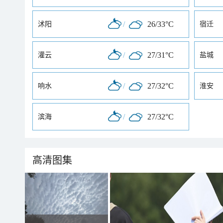
/
26/33°C
沭阳
宿迁
/
27/31°C
灌云
盐城
/
27/32°C
响水
淮安
/
27/32°C
滨海
高清图集