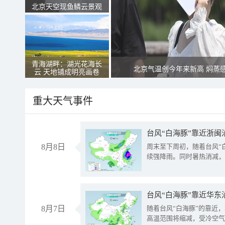
北京天空现鱼鳞云景观
青海湖畔：湖光花海长
北京气温创今年来新高 焖蒸
云 天地铺成明亮画卷
重大天气事件
台风“白海豚”靠近浙闽
8月8日
周末至下周初，随着台风“
续强降雨。同时暑热消减，
台风“白海豚”靠近华东
8月7日
随着台风“白海豚”的靠近
高温范围将缩减，受冷空气