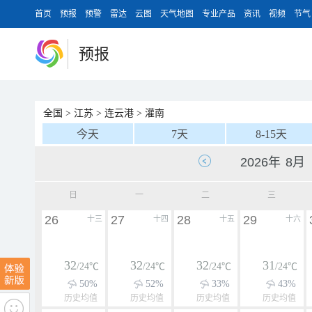
首页
预报
预警
雷达
云图
天气地图
专业产品
资讯
视频
节气
预报
全国
>
江苏
>
连云港
>
灌南
今天
7天
8-15天
日
一
二
三
26
27
28
29
十三
十四
十五
十六
32
32
32
31
/24℃
/24℃
/24℃
/24℃
50%
52%
33%
43%
历史均值
历史均值
历史均值
历史均值