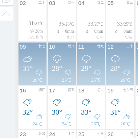
02
03
04
05
二十
廿一
廿二
廿三
31
35
33
33
/24℃
/26℃
/27℃
/25℃
30%
0mm
0mm
0mm
历史均值
实况
实况
实况
09
10
11
12
廿七
廿八
廿九
三十
31°
28°
29°
28°
26℃
25℃
25℃
26℃
16
17
18
19
初四
初五
初六
七夕节
32°
30°
33°
31°
24℃
24℃
26℃
26℃
23
24
25
26
处暑
十二
十三
十四