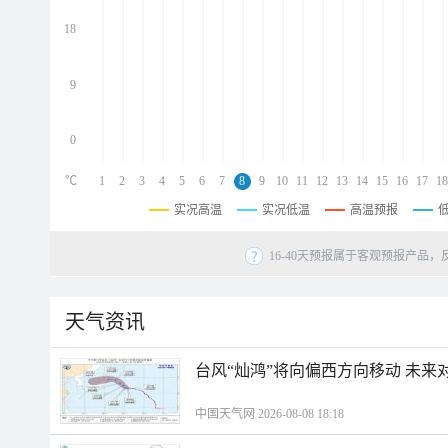
d
d
18
d
9
0
℃
1
2
3
4
5
6
7
8
9
10
11
12
13
14
15
16
17
18
实况高温
实况低温
高温预报
16-40天预报属于客观预报产品，
天气资讯
台风“灿鸿”将向偏西方向移动 未来
中国天气网 2026-08-08 18:18