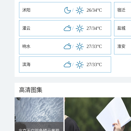
/
26/34°C
沭阳
宿迁
/
27/34°C
灌云
盐城
/
27/33°C
响水
淮安
/
27/33°C
滨海
高清图集
北京天空现鱼鳞云景观