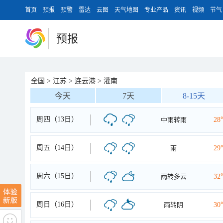
首页
预报
预警
雷达
云图
天气地图
专业产品
资讯
视频
节气
预报
全国
>
江苏
>
连云港
>
灌南
今天
7天
8-15天
周四（13日）
中雨转雨
28
周五（14日）
雨
29
周六（15日）
雨转多云
32
周日（16日）
雨转阴
30