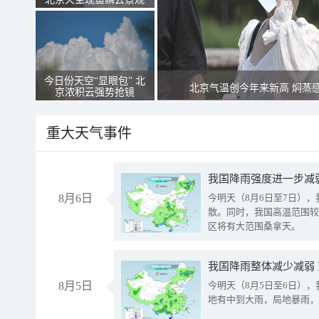
今日份天空“显眼包” 北
北京气温创今年来新高 焖蒸
京浓积云强势抢镜
重大天气事件
8月6日
今明天（8月6日至7日）
散。同时，我国高温范围较
区将有大范围桑拿天。
我国降雨整体减少减弱
8月5日
今明天（8月5日至6日）
地有中到大雨，局地暴雨，