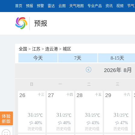
首页
预报
预警
雷达
云图
天气地图
专业产品
资讯
视频
节气
预报
全国
>
江苏
>
连云港
>
城区
今天
7天
8-15天
日
一
二
三
26
27
28
29
十三
十四
十五
十六
31
31
31
31
/25℃
/25℃
/25℃
/25℃
40%
40%
43%
47%
历史均值
历史均值
历史均值
历史均值