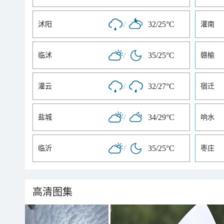
/
32/25°C
沭阳
灌南
/
35/25°C
临沭
赣榆
/
32/27°C
灌云
宿迁
/
34/29°C
盐城
响水
/
35/25°C
临沂
枣庄
高清图集