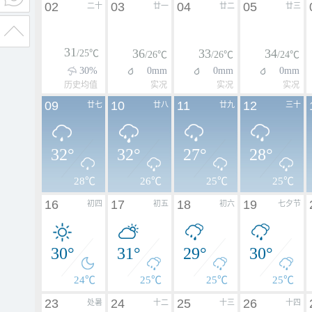
02
03
04
05
二十
廿一
廿二
廿三
31
36
33
34
/25℃
/26℃
/26℃
/24℃
30%
0mm
0mm
0mm
历史均值
实况
实况
实况
09
10
11
12
廿七
廿八
廿九
三十
32°
32°
27°
28°
28℃
26℃
25℃
25℃
16
17
18
19
初四
初五
初六
七夕节
30°
31°
29°
30°
24℃
25℃
25℃
25℃
23
24
25
26
处暑
十二
十三
十四