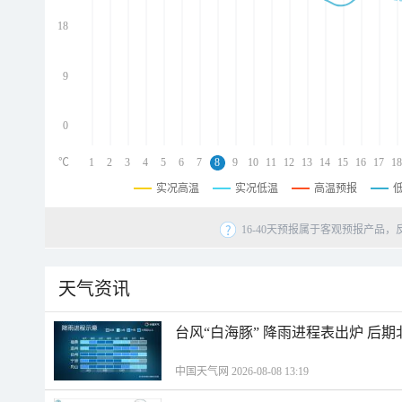
d
d
18
d
9
0
℃
1
2
3
4
5
6
7
8
9
10
11
12
13
14
15
16
17
18
实况高温
实况低温
高温预报
16-40天预报属于客观预报产品，
天气资讯
台风“白海豚” 降雨进程表出炉 后
中国天气网 2026-08-08 13:19