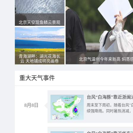
北京天空现鱼鳞云景观
青海湖畔：湖光花海长
北京气温创今年来新高 焖蒸
云 天地铺成明亮画卷
重大天气事件
台风“白海豚”靠近浙闽
8月8日
周末至下周初，随着台风“
续强降雨。同时暑热消减，