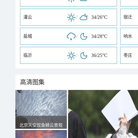
/
34/26°C
灌云
宿迁
/
34/28°C
盐城
响水
/
36/25°C
临沂
枣庄
高清图集
北京天空现鱼鳞云景观