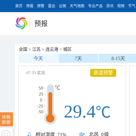
首页
预报
预警
雷达
云图
天气地图
专业产品
资讯
视频
节气
预报
全国
>
江苏
>
连云港
>
城区
今天
7天
8-15天
高温预警
07:35 实况
29.4
℃
北风
0级
相对湿度
71%