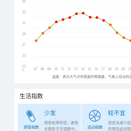
35
33
31
29
27
25
23
07
08
09
10
11
12
13
14
15
16
17
18
19
20
2
℃
温度：表示大气冷热程度的物理量，气象上给出的温
生活指数
少发
较不宜
感冒机率较低，避免
请适当减少运
感冒指数
运动指数
长期处于空调屋中。
并降低运动强