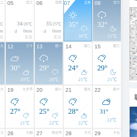
05
06
07
08
廿二
廿三
廿四
立秋
廿六
34
35
35°
32°
6℃
/26℃
/25℃
m
0mm
0mm
26℃
21℃
况
实况
实况
12
13
14
15
廿九
三十
初一
初二
初三
30°
29°
24°
29°
℃
20℃
20℃
21℃
21℃
19
20
21
22
初六
七夕节
初八
初九
初十
27°
25°
28°
31°
22℃
℃
21℃
22℃
22℃
26
27
28
29
十三
十四
中元节
十六
十七