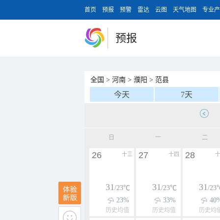
首页
预报
预警
雷达
云图
天气地图
专业产
预报
全国
>
河南
>
濮阳
>
范县
今天
7天
日
一
二
26
27
28
十三
十四
31
31
31
/23℃
/23℃
/23
23%
33%
40
历史均值
历史均值
历史均