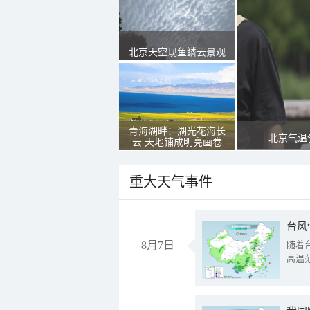
北京天空现鱼鳞云景观
青海湖畔：湖光花海长
北京气温
云 天地铺成明亮画卷
重大天气事件
台风
8月7日
随着
高温