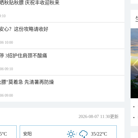
晒秋贴秋膘 庆祝丰收迎秋来
:10
安心？这份攻略请收好
 10:00
停 3招护住肩颈不酸痛
 09:10
秋膘”莫着急 先清暑再防燥
 09:00
2026-08-07 11:30更新
25°C
/
35/22°C
安阳