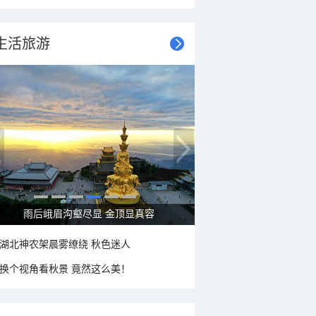
生活旅游
秋意浓 蓝天映衬下的哈尔滨伏尔加庄园
湖北神农架晨雾缭绕 秋色迷人
换个视角看秋景 竟然这么美！