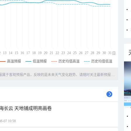
2
13
14
15
16
17
18
19
20
21
22
23
24
25
26
27
28
29
30
31
日
高温预报
低温预报
历史均值高温
历史均值低温
天预报属于客观预报产品，反映的是未来天气变化趋势、请随时关注最新预报.....
海长云 天地铺成明亮画卷
07 10:58