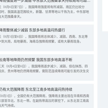
我国降雨强度进一步减弱 中东部大范围桑拿天持续局地可超38℃
天（8月6日至7日），我国降雨强度将有所减弱，雨区仍比较分
同时，我国高温范围较大，新疆、甘肃等地以干热为主，中东部地
有大范围桑拿天。
降雨整体减少减弱 东部多地高温闷热盛行
天（8月5日至6日），我国降雨将总体减少、减弱，西南、东北等
中到大雨，局地暴雨，海南岛强降雨频繁，或有大暴雨现身。
云南等地降雨仍然频繁 我国东部多地高温不断
三天（8月4日至6日），我国降雨逐步减少、减弱，但在陕西、四
重庆、贵州等地仍然降雨频繁，需防范连续降雨可能引发的次生灾
仍有大范围降雨 东北至江南多地高温闷热持续
（8月3日），全国仍有大范围降雨，强降雨主要出现在华南和西南
东部至华北、东北一带。在副热带高压的掌控下，从东北至江南高
热天气持续。