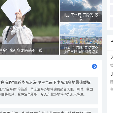
北京天空现“云隙光”景
象
台风“白海豚”来临前夕
创今年来新高 焖蒸感不下线
浙江玉环渔船回港避风
拨
“白海豚”靠近华东沿海 冷空气南下中东部多地暑热缓解
台风“白海豚”的靠近，华东沿海多地将迎强劲台风雨。同时，我国
范围将缩减，受冷空气影响，今天东北多地将率先迎来降温。