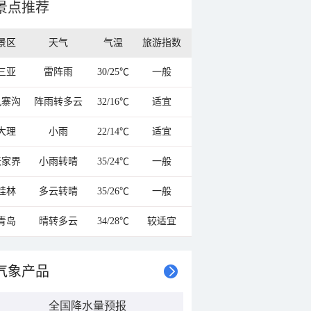
景点推荐
景区
天气
气温
旅游指数
三亚
雷阵雨
30/25℃
一般
九寨沟
阵雨转多云
32/16℃
适宜
大理
小雨
22/14℃
适宜
张家界
小雨转晴
35/24℃
一般
桂林
多云转晴
35/26℃
一般
青岛
晴转多云
34/28℃
较适宜
气象产品
全国降水量预报