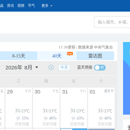
品
资讯
视频
节气
更多
11:30更新 | 数据来源 中央气象台
8-15天
40天
雷达图
蓝天预报
今天
三
四
五
六
29
30
31
01
十五
十六
十七
十八
建军节
31
31
31
31
℃
/23℃
/23℃
/23℃
/23℃
%
33%
40%
43%
40%
值
历史均值
历史均值
历史均值
历史均值