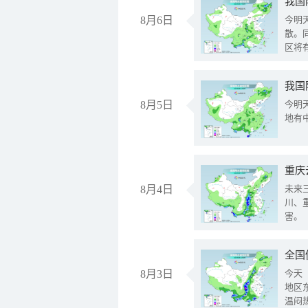
8月6日
今明
散。
区将
我国
8月5日
今明
地有
重庆
8月4日
未来
川、
害。
全国
8月3日
今天
地区
温闷