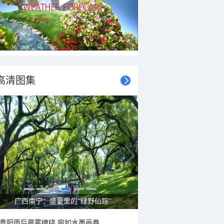
高清图集
呼伦贝尔草原 藏着最治愈的蓝天白云
贵阳雨后晨雾缭绕 宛如水墨画卷