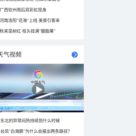
广西钦州雨后双彩虹现身
河南洛阳“花海”上线 美景引客来
秋来栾树红 枝头挂满“胭脂果”
天气视频
东北的异常闷热持续到什么时候
台风“白海豚”为什么会报出两条路径？