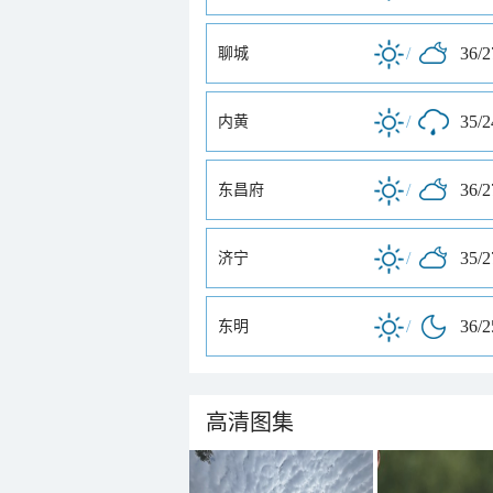
/
36/
聊城
/
35/
内黄
/
36/
东昌府
/
35/
济宁
/
36/
东明
高清图集