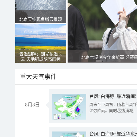
北京天空现鱼鳞云景观
青海湖畔：湖光花海长
北京气温创今年来新高 焖蒸
云 天地铺成明亮画卷
重大天气事件
台风“白海豚”靠近浙闽
8月8日
周末至下周初，随着台风“
续强降雨。同时暑热消减，
台风“白海豚”靠近华东