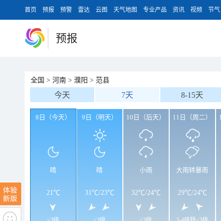
首页
预报
预警
雷达
云图
天气地图
专业产品
资讯
视频
节气
预报
全国
>
河南
>
濮阳
>
范县
今天
7天
8-15天
8日（今天）
9日（明天）
10日（后天）
11日（周二）
晴
晴
小雨
大雨转暴雨
21℃
31℃
/
23℃
32℃
/
24℃
29℃
/
24℃
<3级
<3级
<3级
3-4级转<3级