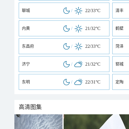
/
22/33°C
聊城
清丰
/
21/32°C
内黄
鹤壁
/
22/33°C
东昌府
菏泽
/
21/32°C
济宁
郓城
/
22/31°C
东明
定陶
高清图集