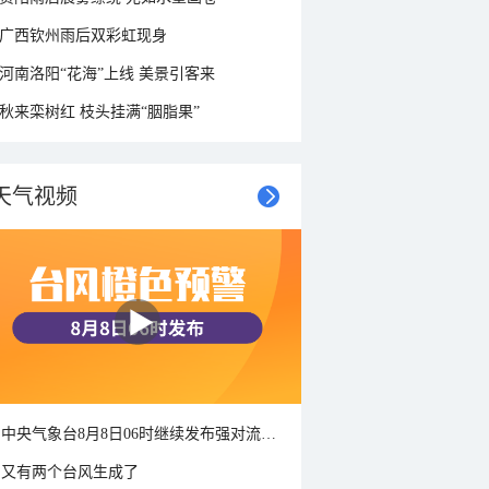
广西钦州雨后双彩虹现身
河南洛阳“花海”上线 美景引客来
秋来栾树红 枝头挂满“胭脂果”
天气视频
中央气象台8月8日06时继续发布强对流天气蓝色预警
又有两个台风生成了