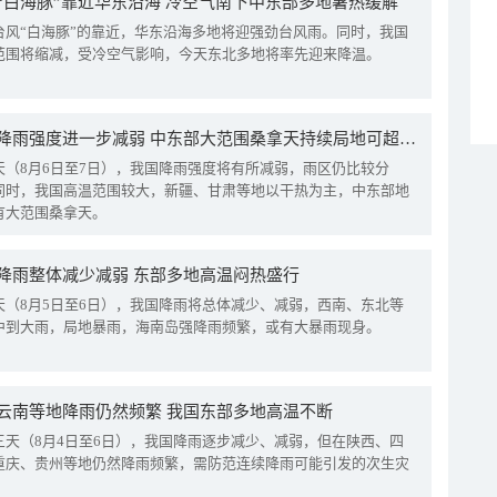
“白海豚”靠近华东沿海 冷空气南下中东部多地暑热缓解
台风“白海豚”的靠近，华东沿海多地将迎强劲台风雨。同时，我国
范围将缩减，受冷空气影响，今天东北多地将率先迎来降温。
我国降雨强度进一步减弱 中东部大范围桑拿天持续局地可超38℃
天（8月6日至7日），我国降雨强度将有所减弱，雨区仍比较分
同时，我国高温范围较大，新疆、甘肃等地以干热为主，中东部地
有大范围桑拿天。
降雨整体减少减弱 东部多地高温闷热盛行
天（8月5日至6日），我国降雨将总体减少、减弱，西南、东北等
中到大雨，局地暴雨，海南岛强降雨频繁，或有大暴雨现身。
云南等地降雨仍然频繁 我国东部多地高温不断
三天（8月4日至6日），我国降雨逐步减少、减弱，但在陕西、四
重庆、贵州等地仍然降雨频繁，需防范连续降雨可能引发的次生灾