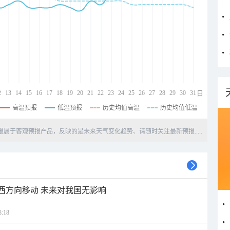
2
13
14
15
16
17
18
19
20
21
22
23
24
25
26
27
28
29
30
31
日
高温预报
低温预报
历史均值高温
历史均值低温
天预报属于客观预报产品，反映的是未来天气变化趋势、请随时关注最新预报.....
偏西方向移动 未来对我国无影响
:18