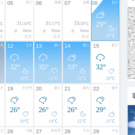
05
06
07
08
廿二
廿三
廿四
立秋
廿六
31
31
33
29°
4℃
/24℃
/27℃
/26℃
mm
0mm
0mm
0mm
22℃
况
实况
实况
实况
12
13
14
15
廿九
三十
初一
初二
初三
32°
35°
33°
32°
℃
20℃
21℃
22℃
20℃
19
20
21
22
初六
七夕节
初八
初九
初十
26°
26°
26°
29°
℃
20℃
19℃
22℃
21℃
26
27
28
29
十三
十四
中元节
十六
十七