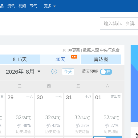
品
资讯
视频
节气
更多
18:00更新 | 数据来源 中央气象台
8-15天
40天
雷达图
蓝天预报
今天
三
四
五
六
29
30
31
01
十五
十六
十七
十八
建军节
32
32
32
32
℃
/24℃
/24℃
/24℃
/24℃
%
40%
43%
37%
27%
值
历史均值
历史均值
历史均值
历史均值