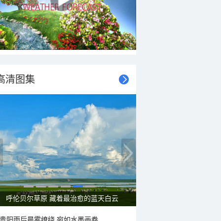
高清图集
呼伦贝尔草原 藏着最治愈的蓝天白云
贵阳雨后晨雾缭绕 宛如水墨画卷