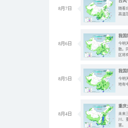
台风
8月7日
随着
高温
8月6日
今明
散。
区将
我国
8月5日
今明
地有
重庆
8月4日
未来
川、
害。