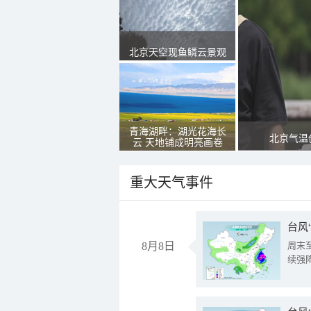
北京天空现鱼鳞云景观
青海湖畔：湖光花海长
北京气温
云 天地铺成明亮画卷
重大天气事件
台风
8月8日
周末
续强