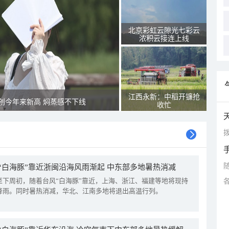
北京彩虹云隙光七彩云
浓积云接连上线
江西永新：中稻开镰抢
创今年来新高 焖蒸感不下线
收忙
拨
“白海豚”靠近浙闽沿海风雨渐起 中东部多地暑热消减
至下周初，随着台风“白海豚”靠近，上海、浙江、福建等地将现持
降雨。同时暑热消减，华北、江南多地将退出高温行列。