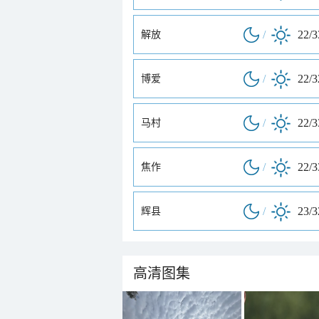
/
22/
解放
/
22/
博爱
/
22/
马村
/
22/
焦作
/
23/
辉县
高清图集