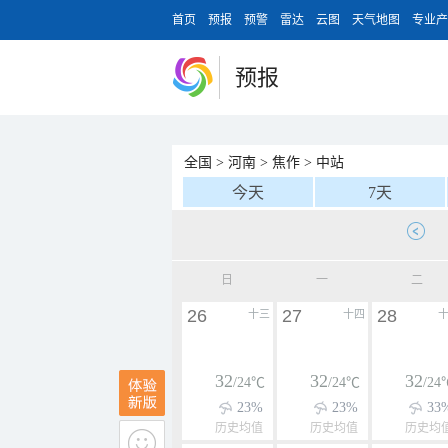
首页
预报
预警
雷达
云图
天气地图
专业产
预报
全国
>
河南
>
焦作
>
中站
今天
7天
日
一
二
26
27
28
十三
十四
32
32
32
/24℃
/24℃
/24
23%
23%
33
历史均值
历史均值
历史均