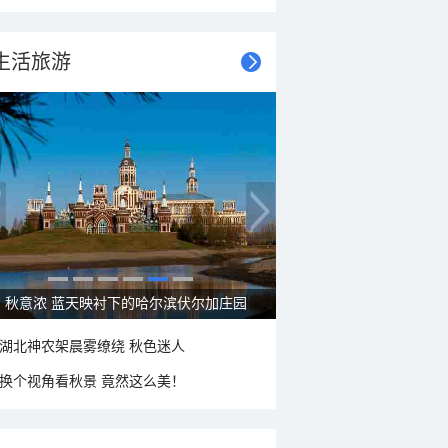
生活旅游
秋意浓 蓝天映衬下的哈尔滨伏尔加庄园
湖北神农架晨雾缭绕 秋色迷人
换个视角看秋景 竟然这么美！