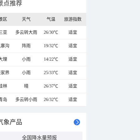
景点推荐
景区
天气
气温
旅游指数
三亚
多云转大雨
26/30℃
适宜
九寨沟
阵雨
19/32℃
适宜
大理
小雨
14/22℃
适宜
张家界
小雨
25/33℃
适宜
桂林
晴
26/37℃
适宜
青岛
多云转小雨
26/32℃
适宜
气象产品
全国降水量预报