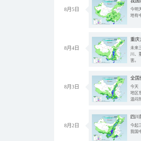
我国
8月5日
今明
地有
重庆
8月4日
未来
川、
害。
全国
8月3日
今天
地区
温闷
8月2日
今起
我国