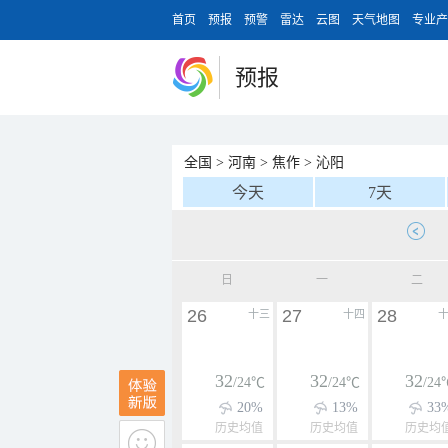
首页
预报
预警
雷达
云图
天气地图
专业产
预报
全国
>
河南
>
焦作
>
沁阳
今天
7天
日
一
二
26
27
28
十三
十四
32
32
32
/24℃
/24℃
/24
20%
13%
33
历史均值
历史均值
历史均