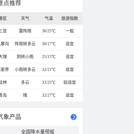
景点推荐
景区
天气
气温
旅游指数
三亚
雷阵雨
30/25℃
一般
九寨沟
阵雨转多云
30/17℃
适宜
大理
阴转小雨
25/15℃
适宜
张家界
小雨转多云
32/21℃
适宜
桂林
多云
33/25℃
较适宜
青岛
晴
32/27℃
适宜
气象产品
全国降水量预报