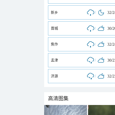
/
32/
新乡
/
30/
晋城
/
32/
焦作
/
30/
孟津
/
32/
济源
高清图集