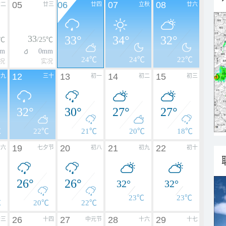
05
06
07
08
廿二
廿三
廿四
立秋
廿六
33
33°
34°
32°
4℃
/25℃
m
0mm
24℃
24℃
22℃
况
实况
12
13
14
15
廿九
三十
初一
初二
初三
32°
30°
27°
27°
℃
22℃
21℃
20℃
18℃
19
20
21
22
初六
七夕节
初八
初九
初十
26°
26°
32°
32°
23℃
23℃
℃
20℃
22℃
26
27
28
29
十三
十四
中元节
十六
十七