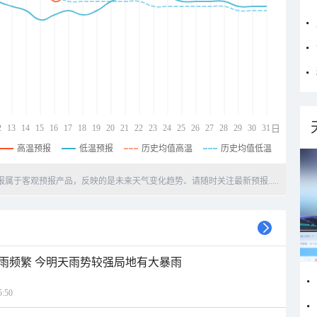
2
13
14
15
16
17
18
19
20
21
22
23
24
25
26
27
28
29
30
31
日
高温预报
低温预报
历史均值高温
历史均值低温
天预报属于客观预报产品，反映的是未来天气变化趋势、请随时关注最新预报.....
雨频繁 今明天雨势较强局地有大暴雨
:50