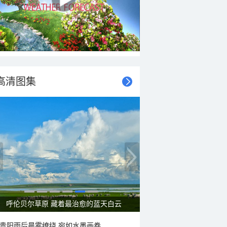
高清图集
一组图感受水中消暑快乐瞬间
贵阳雨后晨雾缭绕 宛如水墨画卷