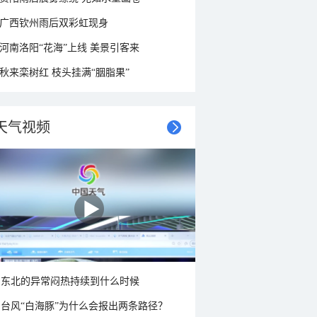
广西钦州雨后双彩虹现身
河南洛阳“花海”上线 美景引客来
秋来栾树红 枝头挂满“胭脂果”
天气视频
东北的异常闷热持续到什么时候
台风“白海豚”为什么会报出两条路径？