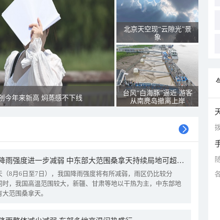
北京天空现“云隙光”景
象
台风“白海豚”逼近 游客
创今年来新高 焖蒸感不下线
从南麂岛撤离上岸
拨
我国降雨强度进一步减弱 中东部大范围桑拿天持续局地可超38℃
天（8月6日至7日），我国降雨强度将有所减弱，雨区仍比较分
同时，我国高温范围较大，新疆、甘肃等地以干热为主，中东部地
有大范围桑拿天。