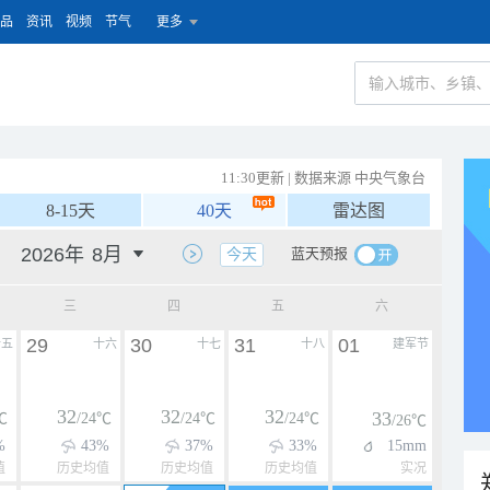
品
资讯
视频
节气
更多
11:30更新 | 数据来源 中央气象台
8-15天
40天
雷达图
蓝天预报
今天
三
四
五
六
29
30
31
01
十五
十六
十七
十八
建军节
32
32
32
33
℃
/24℃
/24℃
/24℃
/26℃
%
43%
37%
33%
15mm
值
历史均值
历史均值
历史均值
实况