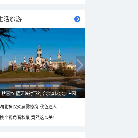
生活旅游
大美新疆—帕米尔高原好风光
湖北神农架晨雾缭绕 秋色迷人
换个视角看秋景 竟然这么美！