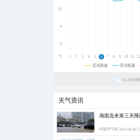
undefined
undefined
18
undefined
9
0
℃
1
2
3
4
5
6
7
8
9
10
11
1
实况高温
实况低温
16-40
天气资讯
海南岛未来三天降
中国天气网 2026-08-06 15