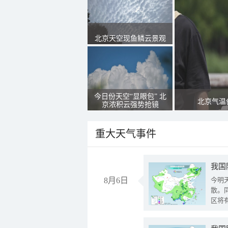
北京天空现鱼鳞云景观
今日份天空“显眼包” 北
北京气温
京浓积云强势抢镜
重大天气事件
8月6日
今明
散。
区将