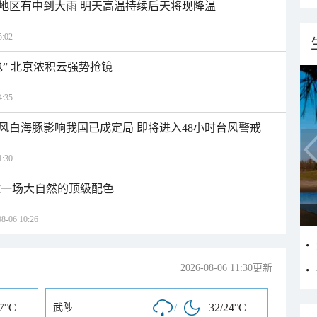
地区有中到大雨 明天高温持续后天将现降温
:02
” 北京浓积云强势抢镜
:35
风白海豚影响我国已成定局 即将进入48小时台风警戒
:30
逅一场大自然的顶级配色
06 10:26
2026-08-06 11:30更新
17°C
/
32/24°C
武陟