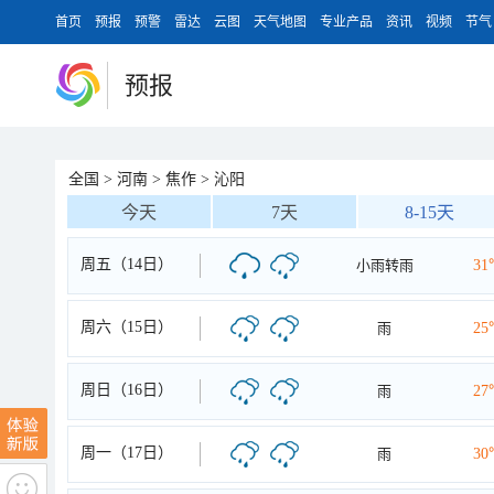
首页
预报
预警
雷达
云图
天气地图
专业产品
资讯
视频
节气
预报
全国
>
河南
>
焦作
>
沁阳
今天
7天
8-15天
周五（14日）
小雨转雨
31
周六（15日）
雨
25
周日（16日）
雨
27
周一（17日）
雨
30