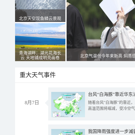
北京天空现鱼鳞云景观
青海湖畔：湖光花海长
北京气温创今年来新高 焖蒸
云 天地铺成明亮画卷
重大天气事件
台风“白海豚”靠近华东
8月7日
随着台风“白海豚”的靠近
高温范围将缩减，受冷空气