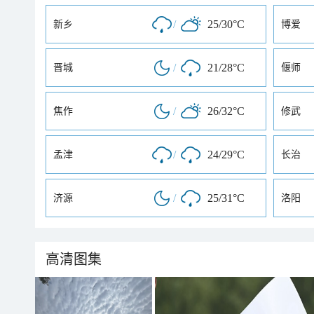
/
25/30°C
新乡
博爱
/
21/28°C
晋城
偃师
/
26/32°C
焦作
修武
/
24/29°C
孟津
长治
/
25/31°C
济源
洛阳
高清图集