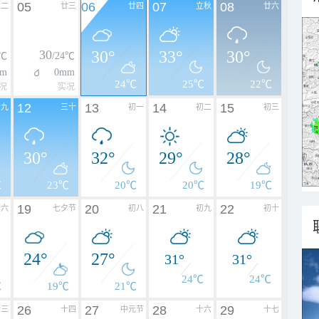
05
06
07
08
廿二
廿三
廿四
立秋
廿六
30
30°
33°
30°
3℃
/24℃
mm
0mm
24℃
25℃
22℃
况
实况
12
13
14
15
廿九
三十
初一
初二
初三
30°
32°
29°
28°
℃
23℃
20℃
20℃
19℃
19
20
21
22
初六
七夕节
初八
初九
初十
24°
27°
31°
31°
24℃
24℃
℃
19℃
21℃
26
27
28
29
十三
十四
中元节
十六
十七