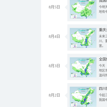
我国
8月5日
今明
地有
重庆
8月4日
未来
川、
害。
全国
8月3日
今天
地区
温闷
8月2日
今起
我国