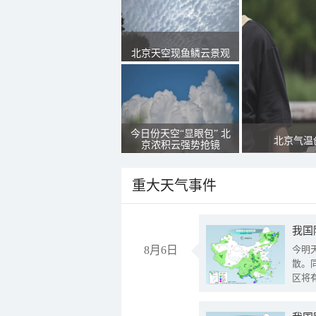
北京天空现鱼鳞云景观
今日份天空“显眼包” 北
北京气温
京浓积云强势抢镜
重大天气事件
8月6日
今明
散。
区将