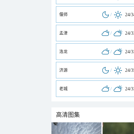
/
24/
偃师
/
24/
孟津
/
24/
洛龙
/
24/
济源
/
24/
老城
高清图集