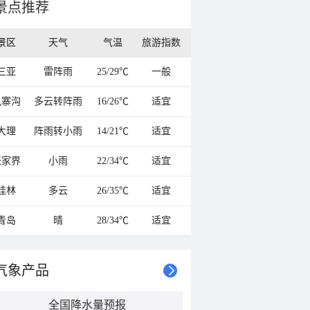
景点推荐
景区
天气
气温
旅游指数
三亚
雷阵雨
25/29℃
一般
九寨沟
多云转阵雨
16/26℃
适宜
大理
阵雨转小雨
14/21℃
适宜
张家界
小雨
22/34℃
适宜
桂林
多云
26/35℃
适宜
青岛
晴
28/34℃
适宜
气象产品
全国降水量预报