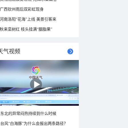
广西钦州雨后双彩虹现身
河南洛阳“花海”上线 美景引客来
秋来栾树红 枝头挂满“胭脂果”
天气视频
东北的异常闷热持续到什么时候
台风“白海豚”为什么会报出两条路径？