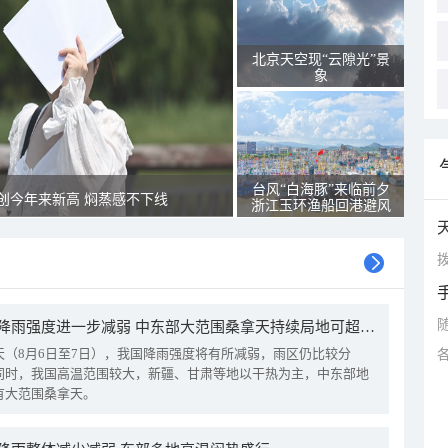
北京天空现“云隙光”景
象
台风“白海豚”来临前夕
创今年来新高 焖蒸感不下线
浙江玉环渔船回港避风
拨
我国降雨强度进一步减弱 中东部大范围桑拿天持续局地可超38℃
天（8月6日至7日），我国降雨强度将有所减弱，雨区仍比较分
同时，我国高温范围较大，新疆、甘肃等地以干热为主，中东部地
有大范围桑拿天。