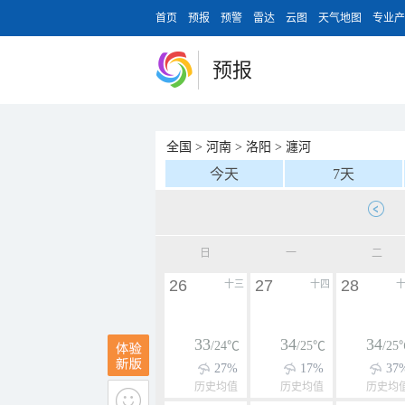
首页
预报
预警
雷达
云图
天气地图
专业产
预报
全国
>
河南
>
洛阳
>
瀍河
今天
7天
日
一
二
26
27
28
十三
十四
33
34
34
/24℃
/25℃
/25
27%
17%
37
历史均值
历史均值
历史均