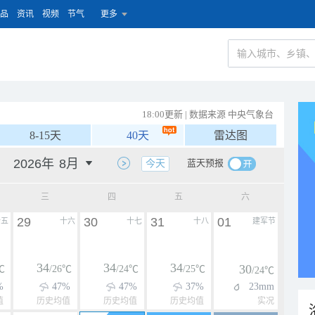
品
资讯
视频
节气
更多
18:00更新 | 数据来源 中央气象台
8-15天
40天
雷达图
蓝天预报
今天
三
四
五
六
29
30
31
01
十五
十六
十七
十八
建军节
34
34
34
30
℃
/26℃
/24℃
/25℃
/24℃
%
47%
47%
37%
23mm
值
历史均值
历史均值
历史均值
实况