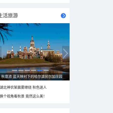
生活旅游
秋意浓 蓝天映衬下的哈尔滨伏尔加庄园
湖北神农架晨雾缭绕 秋色迷人
换个视角看秋景 竟然这么美！