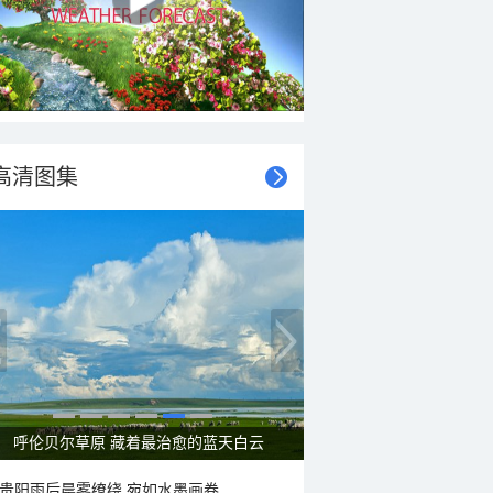
高清图集
呼伦贝尔草原 藏着最治愈的蓝天白云
贵阳雨后晨雾缭绕 宛如水墨画卷