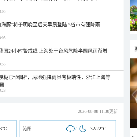
:05
白海豚”将于明晚至后天早晨登陆 5省市有强降雨
:05
入我国24小时警戒线 上海处于台风危险半圆风雨渐增
:55
区模糊已“闭眼”，局地强降雨具有极端性，浙江上海等
圆
:28
2026-08-08 11:30更新
23°C
/
32/22°C
沁阳