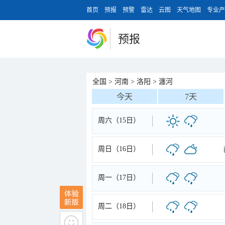
首页
预报
预警
雷达
云图
天气地图
专业产
预报
全国
>
河南
>
洛阳
>
瀍河
今天
7天
周六（15日）
周日（16日）
周一（17日）
周二（18日）