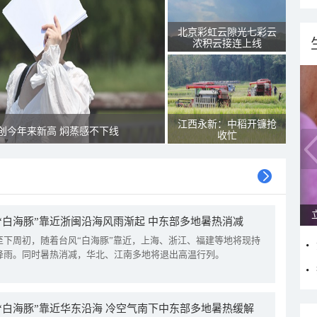
北京彩虹云隙光七彩云
浓积云接连上线
江西永新：中稻开镰抢
创今年来新高 焖蒸感不下线
收忙
“白海豚”靠近浙闽沿海风雨渐起 中东部多地暑热消减
至下周初，随着台风“白海豚”靠近，上海、浙江、福建等地将现持
降雨。同时暑热消减，华北、江南多地将退出高温行列。
“白海豚”靠近华东沿海 冷空气南下中东部多地暑热缓解