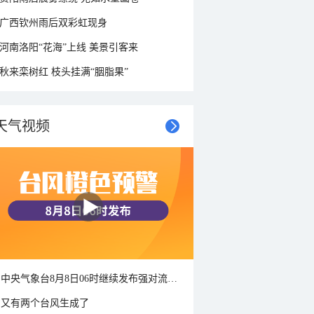
广西钦州雨后双彩虹现身
河南洛阳“花海”上线 美景引客来
秋来栾树红 枝头挂满“胭脂果”
天气视频
中央气象台8月8日06时继续发布强对流天气蓝色预警
又有两个台风生成了