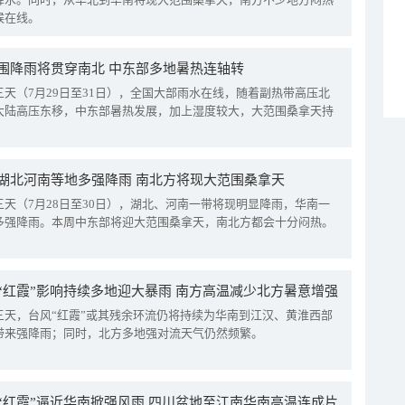
候在线。
围降雨将贯穿南北 中东部多地暑热连轴转
三天（7月29日至31日），全国大部雨水在线，随着副热带高压北
大陆高压东移，中东部暑热发展，加上湿度较大，大范围桑拿天持
湖北河南等地多强降雨 南北方将现大范围桑拿天
三天（7月28日至30日），湖北、河南一带将现明显降雨，华南一
多强降雨。本周中东部将迎大范围桑拿天，南北方都会十分闷热。
“红霞”影响持续多地迎大暴雨 南方高温减少北方暑意增强
三天，台风“红霞”或其残余环流仍将持续为华南到江汉、黄淮西部
带来强降雨；同时，北方多地强对流天气仍然频繁。
“红霞”逼近华南掀强风雨 四川盆地至江南华南高温连成片