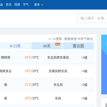
品
资讯
视频
节气
更多
11:30更新
|
数据来源 中央气象台
8-15天
40天
雷达图
晴转雨
26℃
/19℃
东北风转东南风
<3级
雨转多云
28℃
/20℃
东南风转东风
<3级
雨
25℃
/20℃
东北风
<3级
雨
28℃
/20℃
东风
<3级