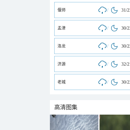
/
31/
偃师
/
30/
孟津
/
30/
洛龙
/
32/
济源
/
30/
老城
高清图集