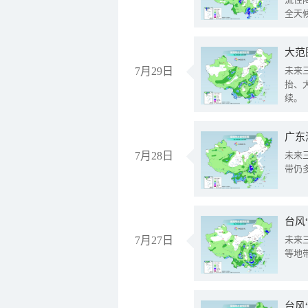
全天
大范
7月29日
未来
抬、
续。
广东
7月28日
未来
带仍
台风
7月27日
未来
等地
台风