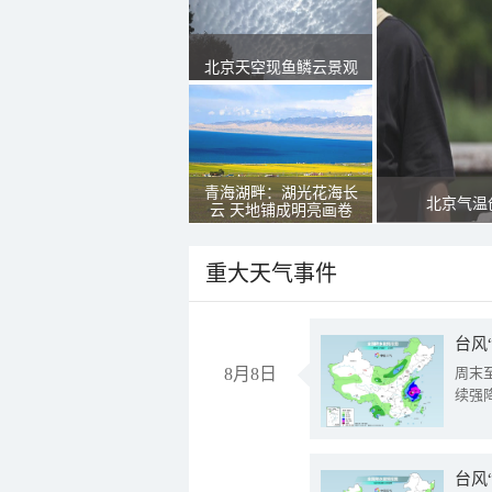
北京天空现鱼鳞云景观
青海湖畔：湖光花海长
北京气温
云 天地铺成明亮画卷
重大天气事件
台风
8月8日
周末
续强
台风