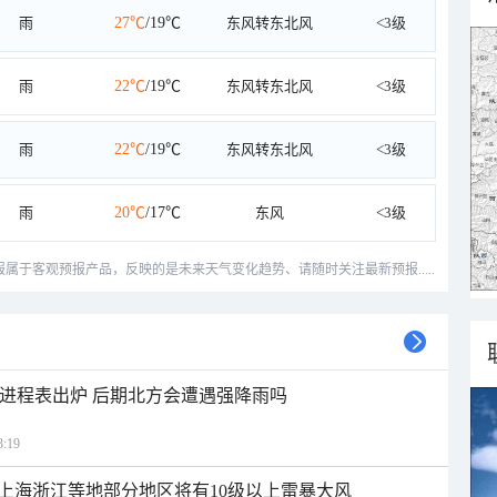
雨
27℃
/19℃
东风转东北风
<3级
雨
22℃
/19℃
东风转东北风
<3级
雨
22℃
/19℃
东风转东北风
<3级
雨
20℃
/17℃
东风
<3级
预报属于客观预报产品，反映的是未来天气变化趋势、请随时关注最新预报.....
雨进程表出炉 后期北方会遭遇强降雨吗
:19
上海浙江等地部分地区将有10级以上雷暴大风