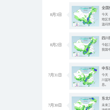
全国
8月3日
今天
地区
温闷
8月2日
今起
我国
中东
7月31日
今天
川盆
息。
东北
7月30日
未来
流性