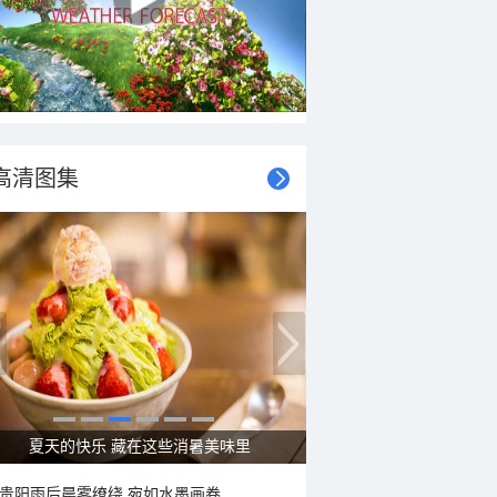
高清图集
夏天的快乐 藏在这些消暑美味里
贵阳雨后晨雾缭绕 宛如水墨画卷