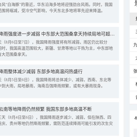
台风“白海豚”的靠近，华东沿海多地将迎强劲台风雨。同时，我国
范围将缩减，受冷空气影响，今天东北多地将率先迎来降温。
我国降雨强度进一步减弱 中东部大范围桑拿天持续局地可超38℃
天（8月6日至7日），我国降雨强度将有所减弱，雨区仍比较分
同时，我国高温范围较大，新疆、甘肃等地以干热为主，中东部地
有大范围桑拿天。
降雨整体减少减弱 东部多地高温闷热盛行
天（8月5日至6日），我国降雨将总体减少、减弱，西南、东北等
中到大雨，局地暴雨，海南岛强降雨频繁，或有大暴雨现身。
云南等地降雨仍然频繁 我国东部多地高温不断
三天（8月4日至6日），我国降雨逐步减少、减弱，但在陕西、四
重庆、贵州等地仍然降雨频繁，需防范连续降雨可能引发的次生灾