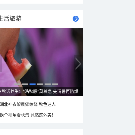
生活旅游
立秋话养生：“贴秋膘”莫着急 先清暑再防燥
湖北神农架晨雾缭绕 秋色迷人
换个视角看秋景 竟然这么美！