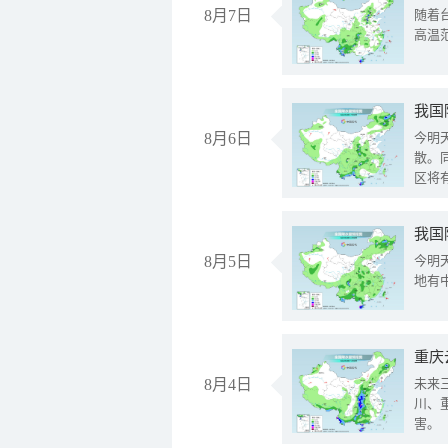
8月7日
随着
高温
8月6日
今明
散。
区将
我国
8月5日
今明
地有
重庆
8月4日
未来
川、
害。