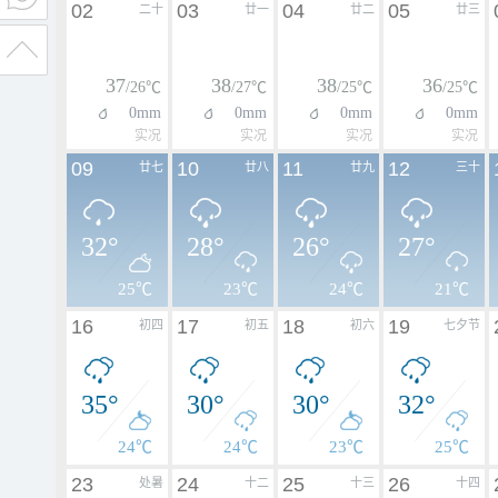
02
03
04
05
二十
廿一
廿二
廿三
37
38
38
36
/26℃
/27℃
/25℃
/25℃
0mm
0mm
0mm
0mm
实况
实况
实况
实况
09
10
11
12
廿七
廿八
廿九
三十
32°
28°
26°
27°
25℃
23℃
24℃
21℃
16
17
18
19
初四
初五
初六
七夕节
35°
30°
30°
32°
24℃
24℃
23℃
25℃
23
24
25
26
处暑
十二
十三
十四