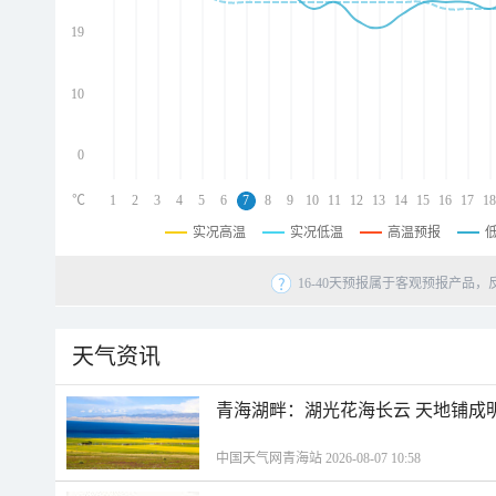
d
d
19
d
10
0
℃
1
2
3
4
5
6
7
8
9
10
11
12
13
14
15
16
17
18
实况高温
实况低温
高温预报
16-40天预报属于客观预报产品，
天气资讯
青海湖畔：湖光花海长云 天地铺成
中国天气网青海站 2026-08-07 10:58