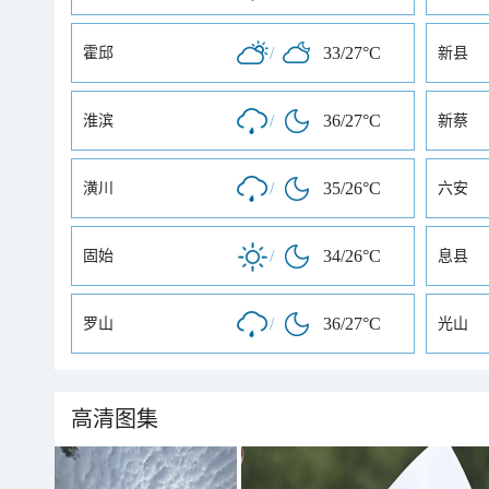
/
33/27°C
霍邱
新县
/
36/27°C
淮滨
新蔡
/
35/26°C
潢川
六安
/
34/26°C
固始
息县
/
36/27°C
罗山
光山
高清图集