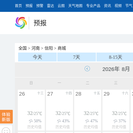
首页
预报
预警
雷达
云图
天气地图
专业产品
资讯
视频
节气
预报
全国
>
河南
>
信阳
>
商城
今天
7天
8-15天
日
一
二
三
26
27
28
29
十三
十四
十五
十六
32
32
32
32
/25℃
/25℃
/25℃
/25℃
50%
43%
47%
37%
历史均值
历史均值
历史均值
历史均值