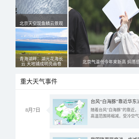
北京天空现鱼鳞云景观
青海湖畔：湖光花海长
北京气温创今年来新高 焖蒸
云 天地铺成明亮画卷
重大天气事件
台风“白海豚”靠近华东
8月7日
随着台风“白海豚”的靠近
高温范围将缩减，受冷空气