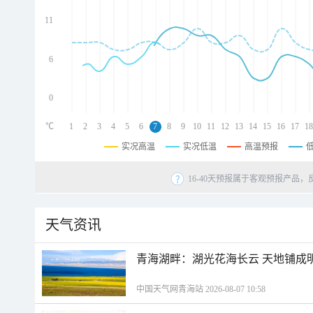
d
d
11
d
6
0
℃
1
2
3
4
5
6
7
8
9
10
11
12
13
14
15
16
17
18
实况高温
实况低温
高温预报
16-40天预报属于客观预报产品，
天气资讯
青海湖畔：湖光花海长云 天地铺成
中国天气网青海站 2026-08-07 10:58