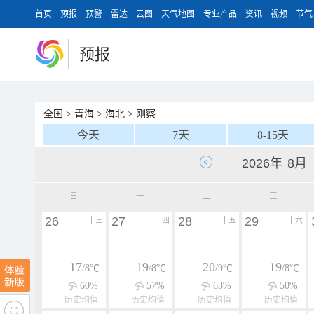
首页
预报
预警
雷达
云图
天气地图
专业产品
资讯
视频
节气
预报
全国
>
青海
>
海北
>
刚察
今天
7天
8-15天
日
一
二
三
26
27
28
29
十三
十四
十五
十六
17
19
20
19
/8℃
/8℃
/9℃
/8℃
60%
57%
63%
50%
历史均值
历史均值
历史均值
历史均值