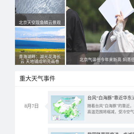
北京天空现鱼鳞云景观
青海湖畔：湖光花海长
北京气温创今年来新高 焖蒸
云 天地铺成明亮画卷
重大天气事件
台风“白海豚”靠近华东
8月7日
随着台风“白海豚”的靠近
高温范围将缩减，受冷空气