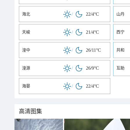
/
22/4°C
海北
山丹
/
21/4°C
天峻
西宁
/
26/11°C
湟中
共和
/
26/9°C
湟源
互助
/
22/4°C
海晏
高清图集