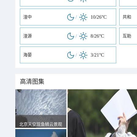
/
10/26°C
湟中
共和
/
8/26°C
湟源
互助
/
3/21°C
海晏
高清图集
北京天空现鱼鳞云景观