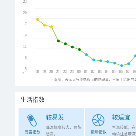
23
20
17
14
11
8
5
18
19
20
21
22
23
00
01
02
03
04
05
06
07
0
℃
温度：表示大气冷热程度的物理量，气象上给出的温
生活指数
较易发
较适宜
降温幅度较大，预防
气温较低，在
感冒指数
运动指数
感冒。
动请注意增减