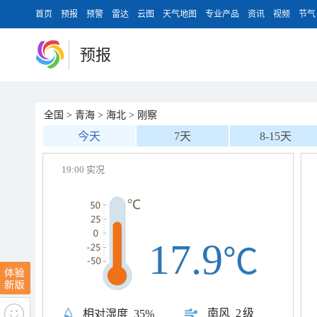
首页
预报
预警
雷达
云图
天气地图
专业产品
资讯
视频
节气
预报
全国
>
青海
>
海北
>
刚察
今天
7天
8-15天
19:00 实况
17.9
℃
南风
2级
相对湿度
35%