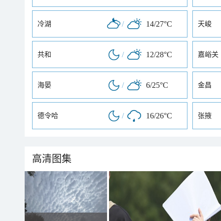
/
14/27°C
冷湖
天峻
/
12/28°C
共和
嘉峪关
/
6/25°C
海晏
金昌
/
16/26°C
德令哈
张掖
高清图集