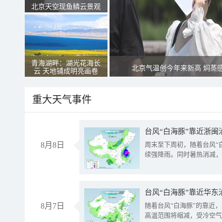
北京天空现鱼鳞云景观
青海湖畔：湖光花海长
北京气温创今年来新高 焖蒸
云 天地铺成明亮画卷
重大天气事件
台风“白海豚”靠近浙闽
8月8日
周末至下周初，随着台风“
续强降雨。同时暑热消减，
台风“白海豚”靠近华东
8月7日
随着台风“白海豚”的靠近
高温范围将缩减，受冷空气