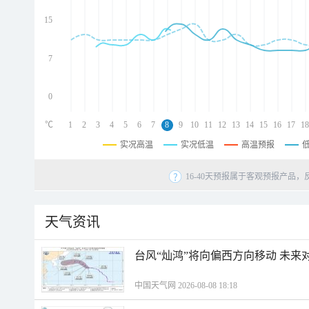
d
d
15
d
7
0
℃
1
2
3
4
5
6
7
8
9
10
11
12
13
14
15
16
17
18
实况高温
实况低温
高温预报
16-40天预报属于客观预报产品，
天气资讯
台风“灿鸿”将向偏西方向移动 未来
中国天气网 2026-08-08 18:18