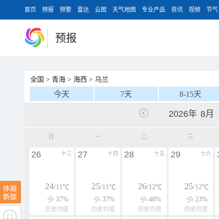
首页
预报
预警
雷达
云图
天气地图
专业产品
资讯
视频
节气
预报
全国
>
青海
>
海西
>
乌兰
今天
7天
8-15天
日
一
二
三
26
27
28
29
十三
十四
十五
十六
24
25
26
25
/11℃
/11℃
/12℃
/12℃
37%
37%
40%
23%
历史均值
历史均值
历史均值
历史均值