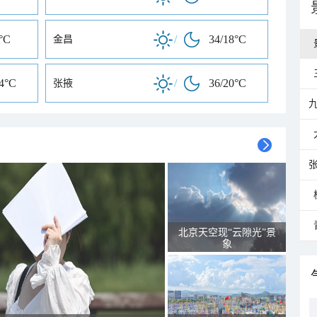
°C
/
34/18°C
金昌
14°C
/
36/20°C
张掖
北京天空现“云隙光”景
象