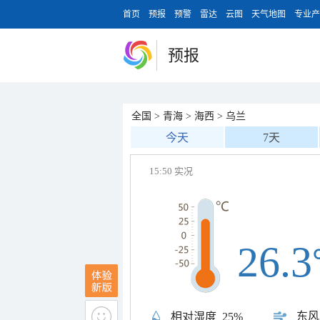
首页
预报
预警
雷达
云图
天气地图
专业产
预报
全国
>
青海
>
海西
>
乌兰
今天
7天
15:50 实况
26.3
东风
相对湿度
25%