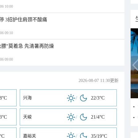
 10:00
停 3招护住肩颈不酸痛
 09:10
秋膘”莫着急 先清暑再防燥
 09:00
2026-08-07 11:30更新
18°C
/
22/3°C
兴海
13°C
/
21/4°C
天峻
°C
/
35/19°C
嘉峪关