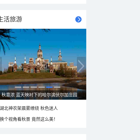
生活旅游
大美新疆—帕米尔高原好风光
湖北神农架晨雾缭绕 秋色迷人
换个视角看秋景 竟然这么美！