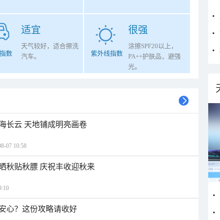
适宜
很强
天气较好，适合擦洗
涂擦SPF20以上，
指数
紫外线指数
汽车。
PA++护肤品，避强
光。
海长云 天地铺成明亮画卷
07 10:58
晒秋贴秋膘 庆祝丰收迎秋来
:10
安心？这份攻略请收好