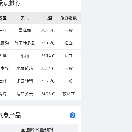
景点推荐
景区
天气
气温
旅游指数
三亚
雷阵雨
30/25℃
一般
九寨沟
阵雨转多云
32/16℃
适宜
大理
小雨
22/14℃
适宜
张家界
小雨转晴
35/24℃
一般
桂林
多云转晴
35/26℃
一般
青岛
晴转多云
34/28℃
较适宜
气象产品
全国降水量预报