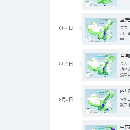
重庆
8月4日
未来
川、
害。
全国
8月3日
今天
地区
温闷
8月2日
今起
我国
中东