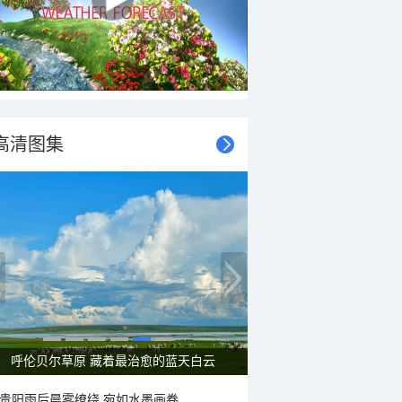
高清图集
一组图感受水中消暑快乐瞬间
贵阳雨后晨雾缭绕 宛如水墨画卷