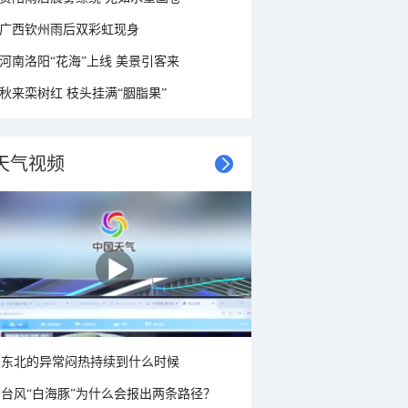
广西钦州雨后双彩虹现身
河南洛阳“花海”上线 美景引客来
秋来栾树红 枝头挂满“胭脂果”
天气视频
东北的异常闷热持续到什么时候
台风“白海豚”为什么会报出两条路径？