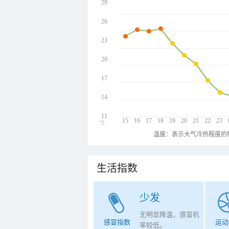
29
26
23
20
17
14
11
15
16
17
18
19
20
21
22
23
℃
温度：表示大气冷热程度的
生活指数
少发
无明显降温，感冒机
感冒指数
运动
率较低。