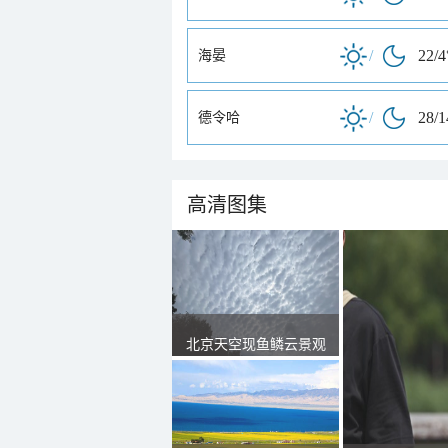
/
22/4
海晏
/
28/
德令哈
高清图集
北京天空现鱼鳞云景观