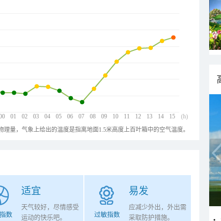
00
01
02
03
04
05
06
07
08
09
10
11
12
13
14
15
(h)
物理量，气象上给出的温度是指离地面1.5米高度上百叶箱中的空气温度。
适宜
易发
天气较好，尽情感受
应减少外出，外出需
指数
过敏指数
运动的快乐吧。
采取防护措施。