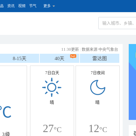
品
资讯
视频
节气
更多
11:30更新
|
数据来源 中央气象台
8-15天
40天
雷达图
7日白天
7日夜间
晴
晴
℃
27
12
°C
°C
3级