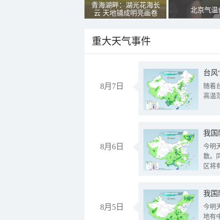
青海湖畔：湖光花海长
北京气温
云 天地铺成明亮画卷
重大天气事件
台风
8月7日
随着
高温
8月6日
今明
散。
区将
我国
8月5日
今明
地有