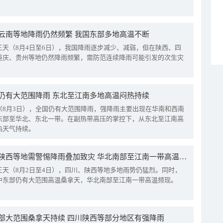
云南等地降雨仍然频繁 我国东部多地高温不断
三天（8月4日至6日），我国降雨逐步减少、减弱，但在陕西、四
重庆、贵州等地仍然降雨频繁，需防范连续降雨可能引发的次生灾
仍有大范围降雨 东北至江南多地高温闷热持续
（8月3日），全国仍有大范围降雨，强降雨主要出现在华南和西南
东部至华北、东北一带。在副热带高压的掌控下，从东北至江南高
热天气持续。
四川陕西等地需警惕降雨叠加致灾 华北南部至江南一带高温频现
三天（8月2日至4日），四川、陕西等地多地雨势仍猛烈。同时，
中东部仍有大范围高温桑拿天，华北南部至江南一带高温频现。
部大范围桑拿天持续 四川陕西等部分地区有强降雨