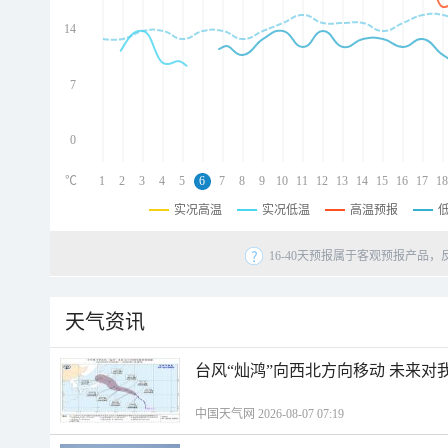
d
d
14
d
7
0
℃
1
2
3
4
5
6
7
8
9
10
11
12
13
14
15
16
17
18
实况高温
实况低温
高温预报
16-40天预报属于客观预报产品，
天气资讯
台风“灿鸿”向西北方向移动 未来对
中国天气网 2026-08-07 07:19