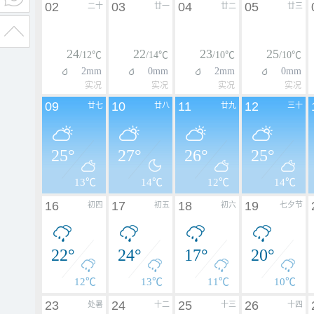
02
03
04
05
二十
廿一
廿二
廿三
24
22
23
25
/12℃
/14℃
/10℃
/10℃
2mm
0mm
2mm
0mm
实况
实况
实况
实况
09
10
11
12
廿七
廿八
廿九
三十
25°
27°
26°
25°
13℃
14℃
12℃
14℃
16
17
18
19
初四
初五
初六
七夕节
22°
24°
17°
20°
12℃
13℃
11℃
10℃
23
24
25
26
处暑
十二
十三
十四