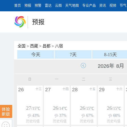
首页
预报
预警
雷达
云图
天气地图
专业产品
资讯
视频
节气
预报
全国
>
西藏
>
昌都
>
八宿
今天
7天
8-15天
日
一
二
三
26
27
28
29
十三
十四
十五
十六
27
26
26
26
/15℃
/14℃
/15℃
/15℃
43%
37%
67%
60%
历史均值
历史均值
历史均值
历史均值