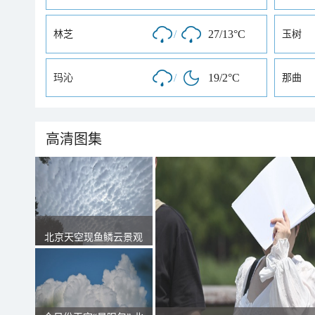
/
27/13°C
林芝
玉树
/
19/2°C
玛沁
那曲
高清图集
北京天空现鱼鳞云景观