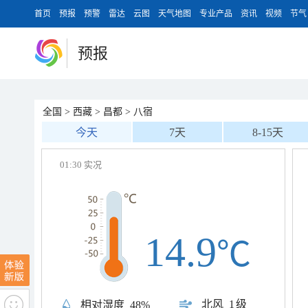
首页
预报
预警
雷达
云图
天气地图
专业产品
资讯
视频
节气
预报
全国
>
西藏
>
昌都
>
八宿
今天
7天
8-15天
01:30 实况
14.9
℃
北风
1级
相对湿度
48%