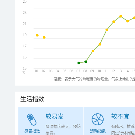
25
23
21
19
17
15
13
01
02
03
04
05
06
07
08
09
10
11
12
13
14
1
℃
温度：表示大气冷热程度的物理量，气象上给出的温
生活指数
较易发
较不宜
降温幅度较大，预防
有降水，推荐
感冒指数
运动指数
感冒。
内进行休闲运