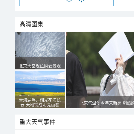
高清图集
北京天空现鱼鳞云景观
青海湖畔：湖光花海长
北京气温创今年来新高 焖蒸
云 天地铺成明亮画卷
重大天气事件