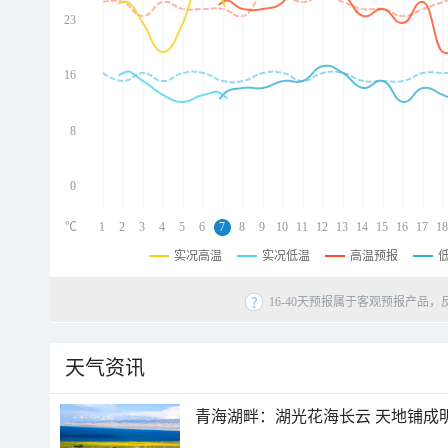
23
d
d
d
16
d
8
0
℃
1
2
3
4
5
6
7
8
9
10
11
12
13
14
15
16
17
18
实况高温
实况低温
高温预报
16-40天预报属于客观预报产品，
天气资讯
青海湖畔：湖光花海长云 天地铺成