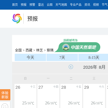
首页
预报
预警
雷达
云图
天气地图
专业产品
资讯
视频
节气
预报
全国
>
西藏
>
林芝
>
察隅
今天
7天
8-15天
日
一
二
三
26
27
28
29
十三
十四
十五
十六
25
26
26
26
/16℃
/16℃
/16℃
/16℃