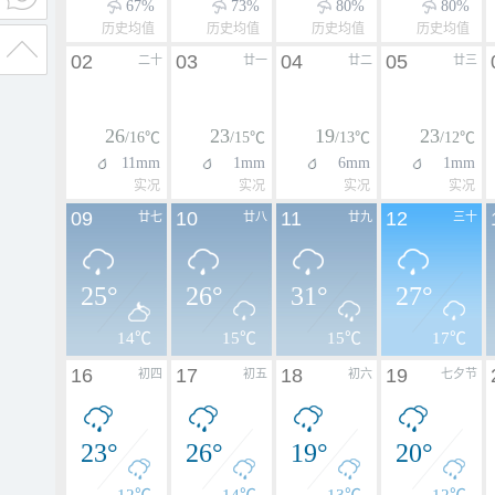
67%
73%
80%
80%
历史均值
历史均值
历史均值
历史均值
02
03
04
05
二十
廿一
廿二
廿三
26
23
19
23
/16℃
/15℃
/13℃
/12℃
11mm
1mm
6mm
1mm
实况
实况
实况
实况
09
10
11
12
廿七
廿八
廿九
三十
25°
26°
31°
27°
14℃
15℃
15℃
17℃
16
17
18
19
初四
初五
初六
七夕节
23°
26°
19°
20°