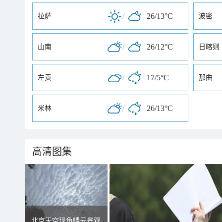
/
26/13°C
拉萨
波密
/
26/12°C
山南
日喀则
/
17/5°C
左贡
那曲
/
26/13°C
米林
高清图集
北京天空现鱼鳞云景观