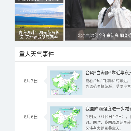
青海湖畔：湖光花海长
北京气温创今年来新高 焖蒸
云 天地铺成明亮画卷
重大天气事件
台风“白海豚”靠近华东
8月7日
随着台风“白海豚”的靠近
高温范围将缩减，受冷空气
8月6日
今明天（8月6日至7日）
散。同时，我国高温范围较
区将有大范围桑拿天。