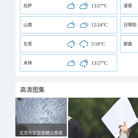
/
13/27°C
拉萨
波密
/
12/24°C
山南
日喀则
/
5/18°C
左贡
那曲
/
13/27°C
米林
高清图集
北京天空现鱼鳞云景观