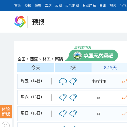
首页
预报
预警
雷达
云图
天气地图
专业产品
资讯
视频
节气
预报
全国
>
西藏
>
林芝
>
察隅
今天
7天
8-15天
周五（14日）
小雨转雨
27
周六（15日）
雨
25
周日（16日）
雨
25