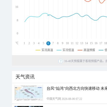
d
d
16
d
8
0
℃
1
2
3
4
5
6
7
8
9
10
11
12
13
14
15
16
17
18
实况高温
实况低温
高温预报
16-40天预报属于客观预报产品，
天气资讯
台风“灿鸿”向西北方向快速移动 未
中国天气网 2026-08-06 07:22