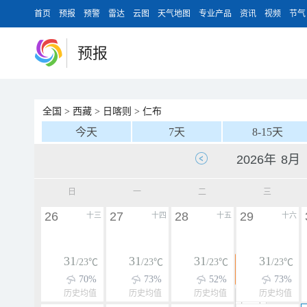
首页
预报
预警
雷达
云图
天气地图
专业产品
资讯
视频
节气
预报
全国
>
西藏
>
日喀则
>
仁布
今天
7天
8-15天
日
一
二
三
26
27
28
29
十三
十四
十五
十六
31
31
31
31
/23℃
/23℃
/23℃
/23℃
70%
73%
52%
73%
历史均值
历史均值
历史均值
历史均值