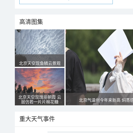
高清图集
北京天空现鱼鳞云景观
北京天空现瑰丽朝霞 云
北京气温创今年来新高 焖蒸
层仿若一片片棉花糖
重大天气事件