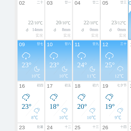
02
03
04
05
二十
廿一
廿二
廿三
22
20
22
23
/10℃
/10℃
/10℃
/12℃
14mm
8mm
0mm
0mm
实况
实况
实况
实况
09
10
11
12
廿七
廿八
廿九
三十
23°
23°
24°
25°
10℃
10℃
11℃
12℃
16
17
18
19
初四
初五
初六
七夕节
23°
18°
20°
19°
8℃
10℃
10℃
9℃
23
24
25
26
处暑
十二
十三
十四