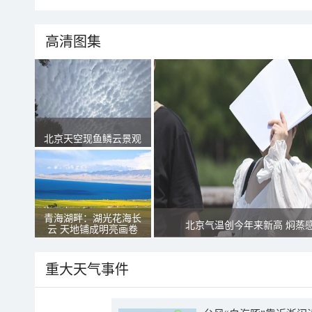
高清图集
北京天空现鱼鳞云景观
青海湖畔：湖光花海长
北京气温创今年来新高 焖蒸
云 天地铺成明亮画卷
重大天气事件