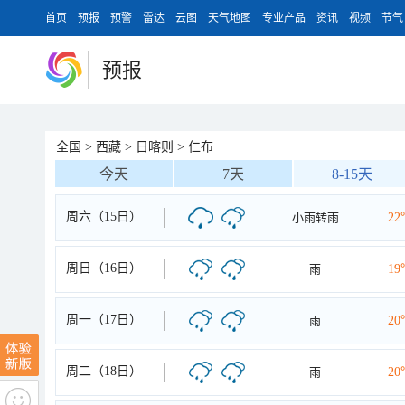
首页
预报
预警
雷达
云图
天气地图
专业产品
资讯
视频
节气
预报
全国
>
西藏
>
日喀则
>
仁布
今天
7天
8-15天
周六（15日）
小雨转雨
22
周日（16日）
雨
19
周一（17日）
雨
20
周二（18日）
雨
20