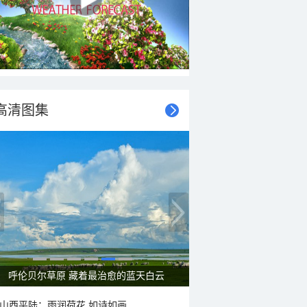
高清图集
呼伦贝尔草原 藏着最治愈的蓝天白云
山西平陆：雨润荷花 如诗如画