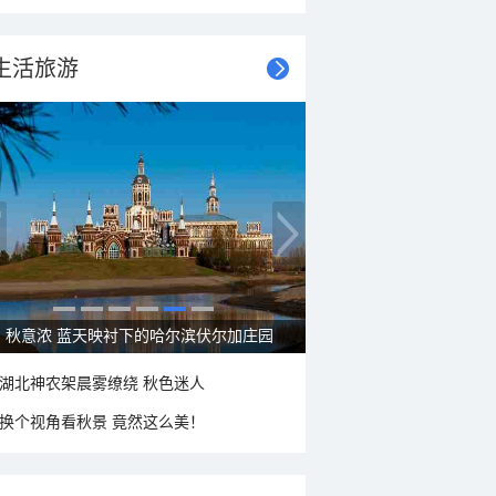
生活旅游
秋意浓 蓝天映衬下的哈尔滨伏尔加庄园
湖北神农架晨雾缭绕 秋色迷人
换个视角看秋景 竟然这么美！