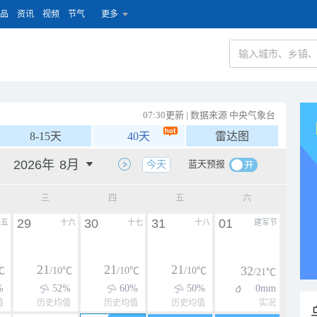
品
资讯
视频
节气
更多
07:30更新 | 数据来源 中央气象台
8-15天
40天
雷达图
蓝天预报
今天
三
四
五
六
29
30
31
01
十五
十六
十七
十八
建军节
21
21
21
32
℃
/10℃
/10℃
/10℃
/21℃
%
52%
60%
50%
0mm
值
历史均值
历史均值
历史均值
实况