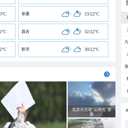
20°C
/
33/22°C
阜康
22°C
/
32/22°C
昌吉
22°C
/
30/22°C
新市
北京天空现“云隙光”景
象