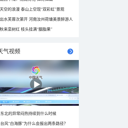
天空的浪漫 泰山上空现“双彩虹”景观
出水芙蓉次第开 河南汝州荷塘美景醉游人
秋来栾树红 枝头挂满“胭脂果”
天气视频
东北的异常闷热持续到什么时候
台风“白海豚”为什么会报出两条路径？