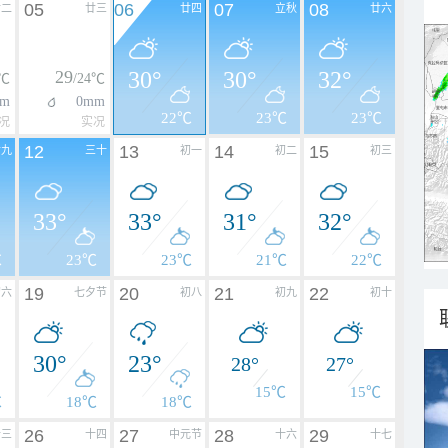
05
06
07
08
廿二
廿三
廿四
立秋
廿六
29
30°
30°
32°
5℃
/24℃
m
0mm
22℃
23℃
23℃
况
实况
12
13
14
15
廿九
三十
初一
初二
初三
33°
33°
31°
32°
℃
23℃
23℃
21℃
22℃
19
20
21
22
初六
七夕节
初八
初九
初十
30°
23°
28°
27°
15℃
15℃
℃
18℃
18℃
26
27
28
29
十三
十四
中元节
十六
十七