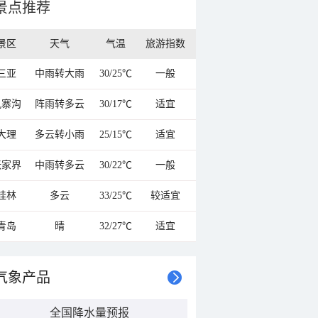
景点推荐
景区
天气
气温
旅游指数
三亚
中雨转大雨
30/25℃
一般
九寨沟
阵雨转多云
30/17℃
适宜
大理
多云转小雨
25/15℃
适宜
张家界
中雨转多云
30/22℃
一般
桂林
多云
33/25℃
较适宜
青岛
晴
32/27℃
适宜
气象产品
全国降水量预报