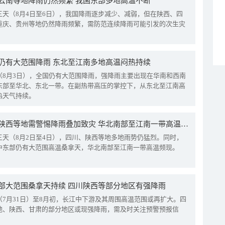
云南等地降雨仍然频繁 我国东部多地高温不断
三天（8月4日至6日），我国降雨逐步减少、减弱，但在陕西、四
重庆、贵州等地仍然降雨频繁，需防范连续降雨可能引发的次生灾
仍有大范围降雨 东北至江南多地高温闷热持续
（8月3日），全国仍有大范围降雨，强降雨主要出现在华南和西南
东部至华北、东北一带。在副热带高压的掌控下，从东北至江南高
热天气持续。
四川陕西等地需警惕降雨叠加致灾 华北南部至江南一带高温频现
三天（8月2日至4日），四川、陕西等地多地雨势仍猛烈。同时，
中东部仍有大范围高温桑拿天，华北南部至江南一带高温频现。
部大范围桑拿天持续 四川陕西等部分地区有强降雨
（7月31日）至8月初，长江中下游及其周围高温范围或再扩大。四
地、陕西、甘肃的部分地区或现强降雨，需及时关注预警预报信