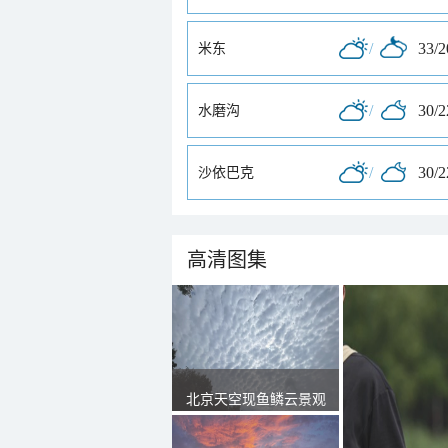
/
33/
米东
/
30/
水磨沟
/
30/
沙依巴克
高清图集
北京天空现鱼鳞云景观