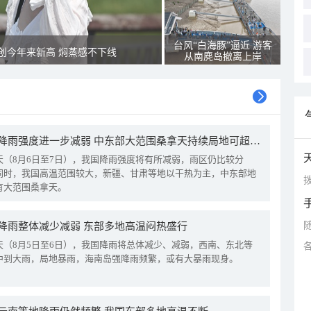
台风“白海豚”逼近 游客
创今年来新高 焖蒸感不下线
从南麂岛撤离上岸
我国降雨强度进一步减弱 中东部大范围桑拿天持续局地可超38℃
天（8月6日至7日），我国降雨强度将有所减弱，雨区仍比较分
同时，我国高温范围较大，新疆、甘肃等地以干热为主，中东部地
拨
有大范围桑拿天。
降雨整体减少减弱 东部多地高温闷热盛行
天（8月5日至6日），我国降雨将总体减少、减弱，西南、东北等
中到大雨，局地暴雨，海南岛强降雨频繁，或有大暴雨现身。