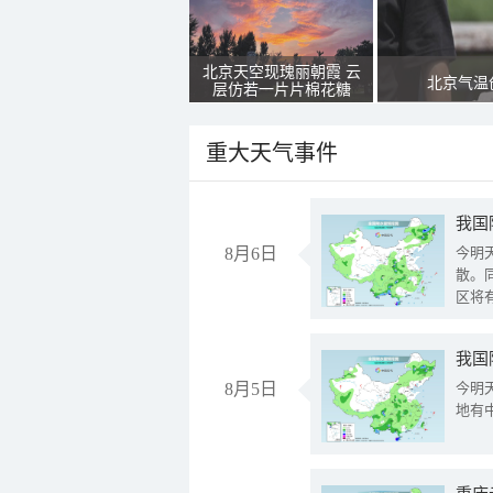
北京天空现瑰丽朝霞 云
北京气温
层仿若一片片棉花糖
重大天气事件
8月6日
今明
散。
区将
我国
8月5日
今明
地有