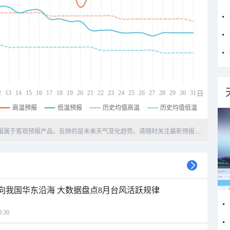
2
13
14
15
16
17
18
19
20
21
22
23
24
25
26
27
28
29
30
31
日
高温预报
低温预报
历史均值高温
历史均值低温
天预报属于客观预报产品，反映的是未来天气变化趋势、请随时关注最新预报.....
趋向我国华东沿海 大数据盘点8月台风活跃规律
:30