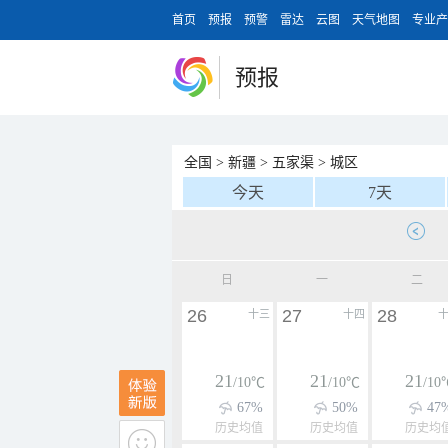
首页
预报
预警
雷达
云图
天气地图
专业产
预报
全国
>
新疆
>
五家渠
>
城区
今天
7天
日
一
二
26
27
28
十三
十四
21
21
21
/10℃
/10℃
/10
67%
50%
47
历史均值
历史均值
历史均