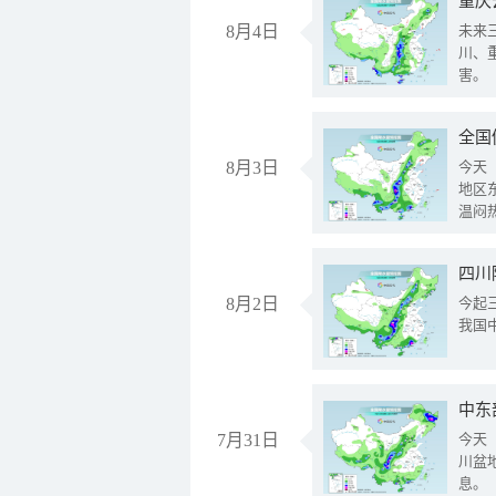
重庆
8月4日
未来
川、
害。
全国
8月3日
今天
地区
温闷
8月2日
今起
我国
中东
7月31日
今天
川盆
息。