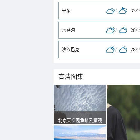
/
33/
米东
/
28/
水磨沟
/
28/
沙依巴克
高清图集
北京天空现鱼鳞云景观