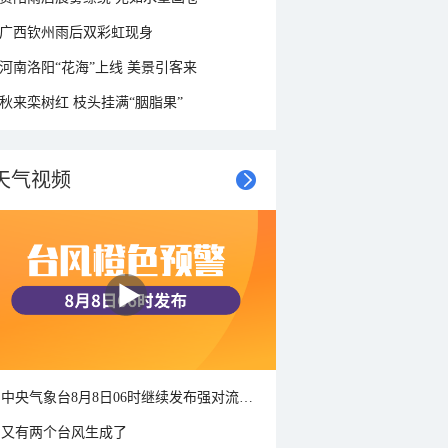
广西钦州雨后双彩虹现身
河南洛阳“花海”上线 美景引客来
秋来栾树红 枝头挂满“胭脂果”
天气视频
中央气象台8月8日06时继续发布强对流天气蓝色预警
又有两个台风生成了