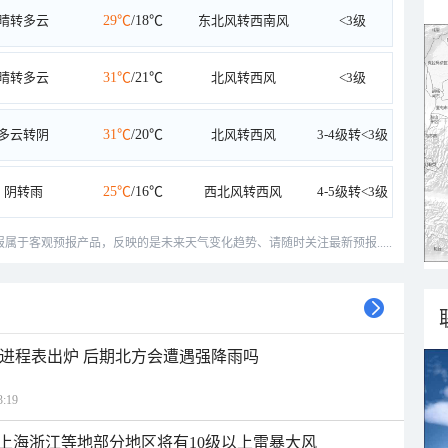
晴转多云
29℃
/18℃
东北风转西南风
<3级
晴转多云
31℃
/21℃
北风转西风
<3级
多云转阴
31℃
/20℃
北风转西风
3-4级转<3级
阴转雨
25℃
/16℃
西北风转西风
4-5级转<3级
预报属于客观预报产品，反映的是未来天气变化趋势、请随时关注最新预报.....
雨进程表出炉 后期北方会遭遇强降雨吗
:19
上海浙江等地部分地区将有10级以上雷暴大风