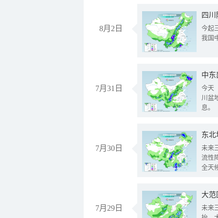
8月2日
今起
我国
中东
7月31日
今天
川盆
息。
东北
7月30日
未来
流性
全天
大范
7月29日
未来
抬、