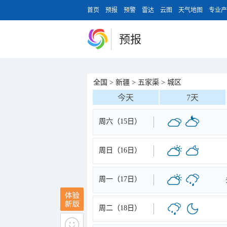
首页
预报
预警
雷达
云图
天气地图
专业产
预报
全国
>
新疆
>
五家渠
>
城区
今天
7天
周六（15日）
周日（16日）
周一（17日）
周二（18日）