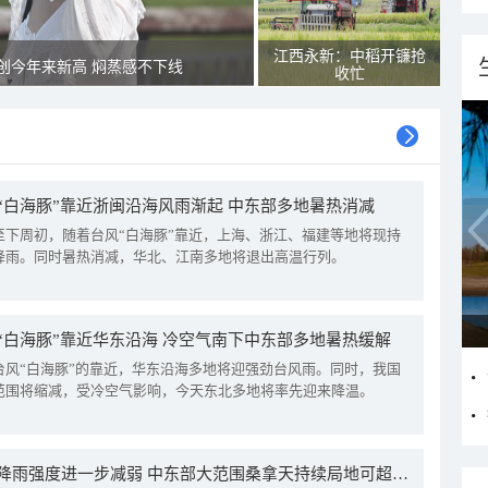
江西永新：中稻开镰抢
创今年来新高 焖蒸感不下线
收忙
“白海豚”靠近浙闽沿海风雨渐起 中东部多地暑热消减
至下周初，随着台风“白海豚”靠近，上海、浙江、福建等地将现持
降雨。同时暑热消减，华北、江南多地将退出高温行列。
“白海豚”靠近华东沿海 冷空气南下中东部多地暑热缓解
台风“白海豚”的靠近，华东沿海多地将迎强劲台风雨。同时，我国
范围将缩减，受冷空气影响，今天东北多地将率先迎来降温。
我国降雨强度进一步减弱 中东部大范围桑拿天持续局地可超38℃