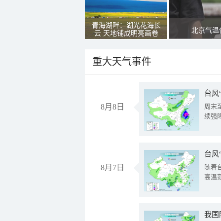
青海湖畔：湖光花海长
北京气温
云 天地铺成明亮画卷
重大天气事件
台风
8月8日
周末
续强
台风
8月7日
随着
高温