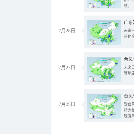
续。
广东
7月28日
未来
带仍
台风
7月27日
未来
等地
台风
7月25日
受台
特大
现强