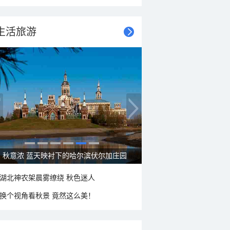
生活旅游
秋意浓 蓝天映衬下的哈尔滨伏尔加庄园
湖北神农架晨雾缭绕 秋色迷人
换个视角看秋景 竟然这么美！