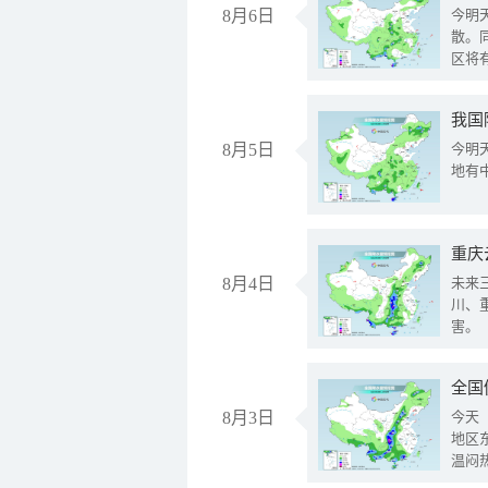
8月6日
今明
散。
区将
我国
8月5日
今明
地有
重庆
8月4日
未来
川、
害。
全国
8月3日
今天
地区
温闷