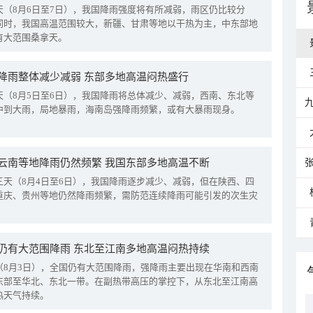
天（8月6日至7日），我国降雨强度将有所减弱，雨区仍比较分
同时，我国高温范围较大，新疆、甘肃等地以干热为主，中东部地
有大范围桑拿天。
降雨整体减少减弱 东部多地高温闷热盛行
天（8月5日至6日），我国降雨将总体减少、减弱，西南、东北等
中到大雨，局地暴雨，海南岛强降雨频繁，或有大暴雨现身。
云南等地降雨仍然频繁 我国东部多地高温不断
三天（8月4日至6日），我国降雨逐步减少、减弱，但在陕西、四
重庆、贵州等地仍然降雨频繁，需防范连续降雨可能引发的次生灾
仍有大范围降雨 东北至江南多地高温闷热持续
（8月3日），全国仍有大范围降雨，强降雨主要出现在华南和西南
东部至华北、东北一带。在副热带高压的掌控下，从东北至江南高
热天气持续。