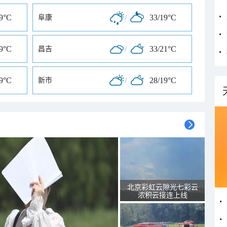
19°C
/
33/19°C
阜康
19°C
/
33/21°C
昌吉
19°C
/
28/19°C
新市
北京彩虹云隙光七彩云
浓积云接连上线