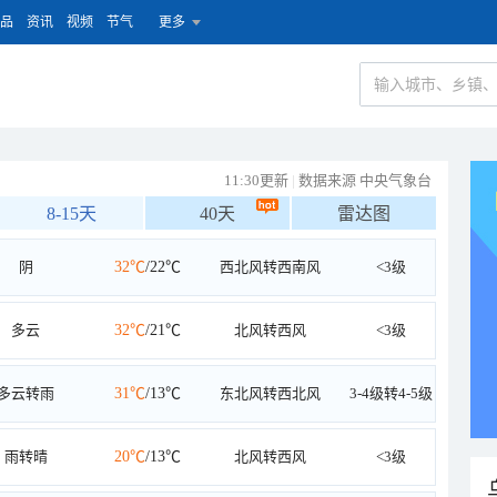
品
资讯
视频
节气
更多
11:30更新
|
数据来源 中央气象台
8-15天
40天
雷达图
阴
32℃
/22℃
西北风转西南风
<3级
多云
32℃
/21℃
北风转西风
<3级
多云转雨
31℃
/13℃
东北风转西北风
3-4级转4-5级
雨转晴
20℃
/13℃
北风转西风
<3级