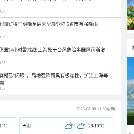
:05
白海豚”将于明晚至后天早晨登陆 5省市有强降雨
:05
入我国24小时警戒线 上海处于台风危险半圆风雨渐增
:55
区模糊已“闭眼”，局地强降雨具有极端性，浙江上海等
圆
:28
2026-08-08 11:30更新
21°C
/
28/19°C
天山