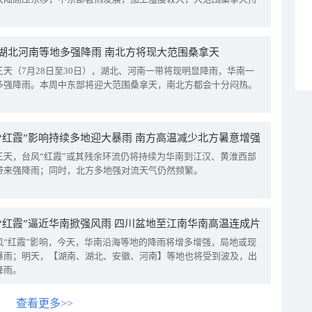
湖北河南等地多强降雨 南北方将现大范围桑拿天
三天（7月28日至30日），湖北、河南一带将现明显降雨，华南一
多强降雨。本周中东部将迎大范围桑拿天，南北方都会十分闷热。
“红霞”影响持续多地迎大暴雨 南方高温减少北方暑意增强
三天，台风“红霞”或其残余环流仍将持续为华南到江汉、黄淮西部
带来强降雨；同时，北方多地强对流天气仍然频繁。
“红霞”逼近华南掀强风雨 四川盆地至江南华南高温连成片
风“红霞”影响，今天，华南沿海等地的降雨将增多增强，局地或现
暴雨；明天，【湖南、湖北、安徽、河南】等地也将受到波及，出
降雨。
查看更多>>