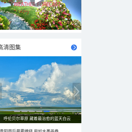
高清图集
呼伦贝尔草原 藏着最治愈的蓝天白云
贵阳雨后晨雾缭绕 宛如水墨画卷