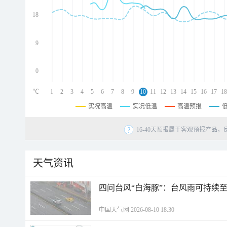
d
d
18
d
9
0
℃
1
2
3
4
5
6
7
8
9
10
11
12
13
14
15
16
17
18
实况高温
实况低温
高温预报
16-40天预报属于客观预报产品，
天气资讯
四问台风“白海豚”：台风雨可持续
中国天气网 2026-08-10 18:30