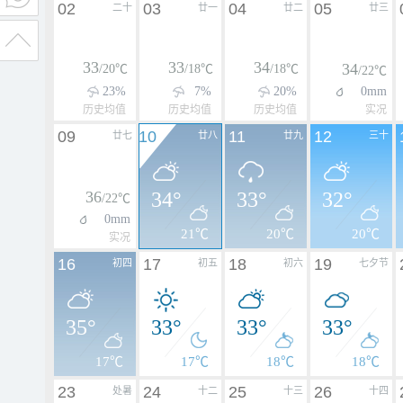
02
03
04
05
二十
廿一
廿二
廿三
33
33
34
34
/20℃
/18℃
/18℃
/22℃
23%
7%
20%
0mm
历史均值
历史均值
历史均值
实况
09
10
11
12
廿七
廿八
廿九
三十
36
34°
33°
32°
/22℃
0mm
21℃
20℃
20℃
实况
16
17
18
19
初四
初五
初六
七夕节
35°
33°
33°
33°
17℃
17℃
18℃
18℃
23
24
25
26
处暑
十二
十三
十四