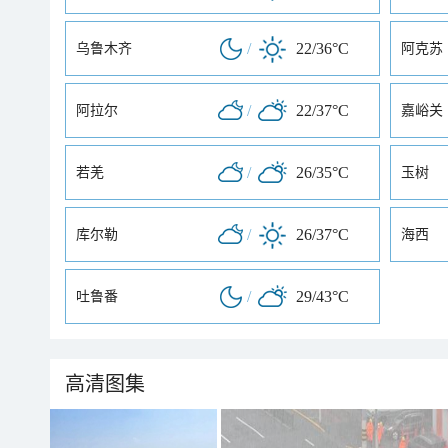
/
22/36°C
乌鲁木齐
阿克苏
/
22/37°C
阿拉尔
嘉峪关
/
26/35°C
若羌
玉树
/
26/37°C
库尔勒
海西
/
29/43°C
吐鲁番
高清图集