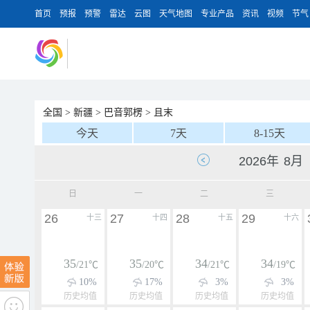
首页
预报
预警
雷达
云图
天气地图
专业产品
资讯
视频
节气
全国
>
新疆
>
巴音郭楞
>
且末
今天
7天
8-15天
日
一
二
三
26
27
28
29
十三
十四
十五
十六
35
35
34
34
/21℃
/20℃
/21℃
/19℃
10%
17%
3%
3%
历史均值
历史均值
历史均值
历史均值