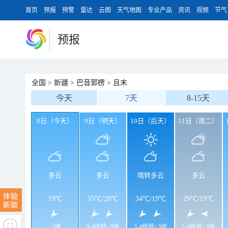
首页
预报
预警
雷达
云图
天气地图
专业产品
资讯
视频
节气
预报
全国
>
新疆
>
巴音郭楞
>
且末
今天
7天
8-15天
8日（今天）
9日（明天）
10日（后天）
11日（周二）
多云
多云
晴转多云
多云
19℃
35℃
/
20℃
34℃
/
19℃
29℃
/
19℃
<3级
3-4级转<3级
3-4级转<3级
3-4级转<3级