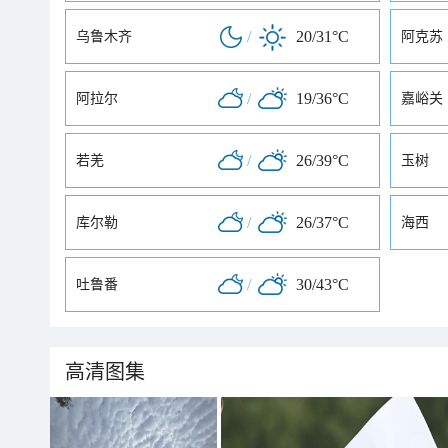
/
20/31°C
乌鲁木齐
阿克苏
/
19/36°C
阿拉尔
嘉峪关
/
26/39°C
若羌
玉树
/
26/37°C
库尔勒
海西
/
30/43°C
吐鲁番
高清图集