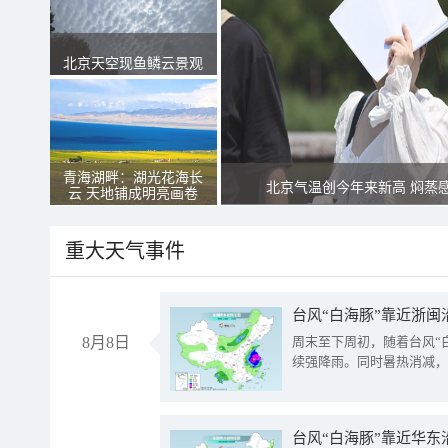
北京天空现鱼鳞云景观
青海湖畔：湖光花海长
北京气温创今年来新高 焖蒸
云 天地铺成明亮画卷
重大天气事件
台风“白海豚”靠近浙闽
8月8日
周末至下周初，随着台风“
续强降雨。同时暑热消减，
台风“白海豚”靠近华东