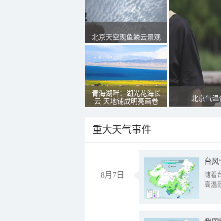
北京天空现鱼鳞云景观
青海湖畔：湖光花海长
北京气温
云 天地铺成明亮画卷
重大天气事件
台风
8月7日
随着
高温