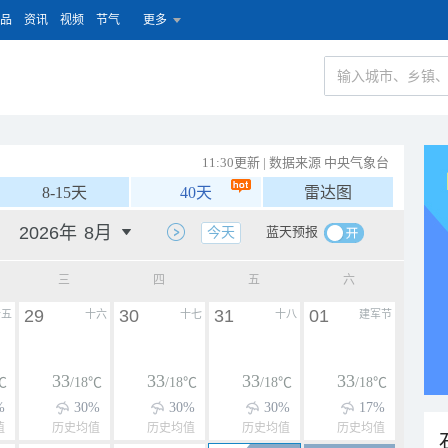
品
资讯
视频
节气
更多
11:30更新 | 数据来源 中央气象台
8-15天
40天
雷达图
蓝天预报
今天
三
四
五
六
29
30
31
01
十五
十六
十七
十八
建军节
33
33
33
33
℃
/18℃
/18℃
/18℃
/18℃
%
30%
30%
30%
17%
值
历史均值
历史均值
历史均值
历史均值