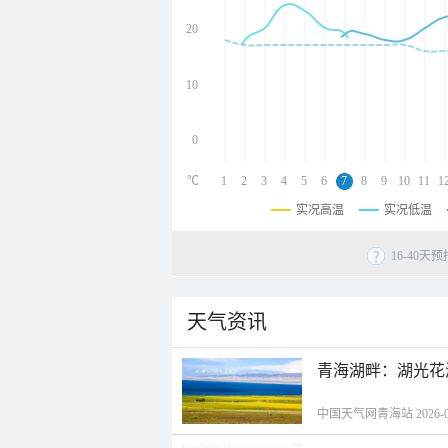
undefined
undefined
20
undefined
10
0
℃
1
2
3
4
5
6
7
8
9
10
11
1
实况高温
实况低温
16-40
天气资讯
青海湖畔：湖光花
中国天气网青海站 2026-08-