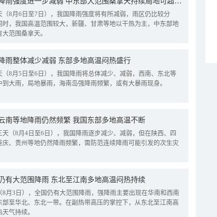
我国降雨强度进一步减弱 中东部大范围桑拿天持续局地可超38℃
天（8月6日至7日），我国降雨强度将有所减弱，雨区仍比较分
同时，我国高温范围较大，新疆、甘肃等地以干热为主，中东部地
有大范围桑拿天。
降雨整体减少减弱 东部多地高温闷热盛行
天（8月5日至6日），我国降雨将总体减少、减弱，西南、东北等
中到大雨，局地暴雨，海南岛强降雨频繁，或有大暴雨现身。
云南等地降雨仍然频繁 我国东部多地高温不断
三天（8月4日至6日），我国降雨逐步减少、减弱，但在陕西、四
重庆、贵州等地仍然降雨频繁，需防范连续降雨可能引发的次生灾
仍有大范围降雨 东北至江南多地高温闷热持续
（8月3日），全国仍有大范围降雨，强降雨主要出现在华南和西南
东部至华北、东北一带。在副热带高压的掌控下，从东北至江南高
热天气持续。