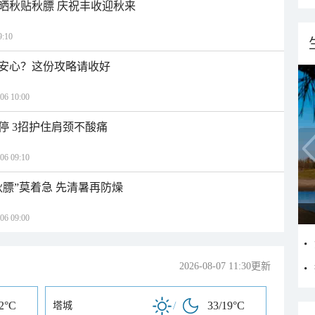
晒秋贴秋膘 庆祝丰收迎秋来
:10
安心？这份攻略请收好
 10:00
停 3招护住肩颈不酸痛
 09:10
秋膘”莫着急 先清暑再防燥
 09:00
2026-08-07 11:30更新
22°C
/
33/19°C
塔城