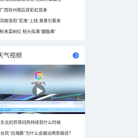
广西钦州雨后双彩虹现身
河南洛阳“花海”上线 美景引客来
秋来栾树红 枝头挂满“胭脂果”
天气视频
东北的异常闷热持续到什么时候
台风“白海豚”为什么会报出两条路径？