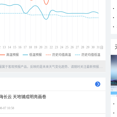
2
13
14
15
16
17
18
19
20
21
22
23
24
25
26
27
28
29
30
31
日
高温预报
低温预报
历史均值高温
历史均值低温
天预报属于客观预报产品，反映的是未来天气变化趋势、请随时关注最新预报.....
海长云 天地铺成明亮画卷
07 10:58