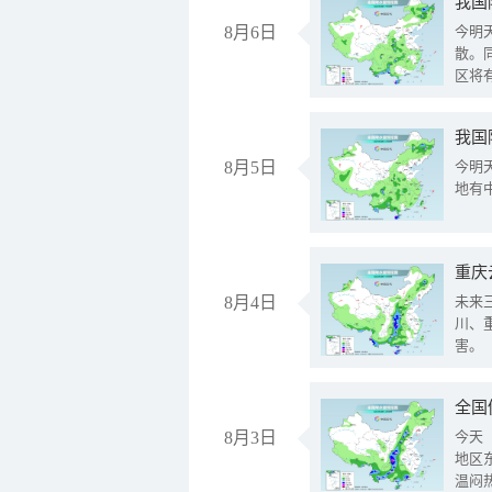
8月6日
今明
散。
区将
我国
8月5日
今明
地有
重庆
8月4日
未来
川、
害。
全国
8月3日
今天
地区
温闷