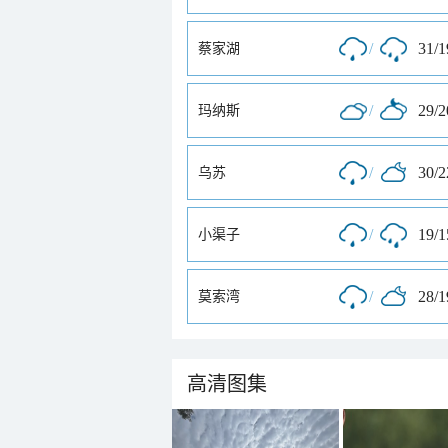
/
31/
蔡家湖
/
29/
玛纳斯
/
30/
乌苏
/
19/
小渠子
/
28/
莫索湾
高清图集