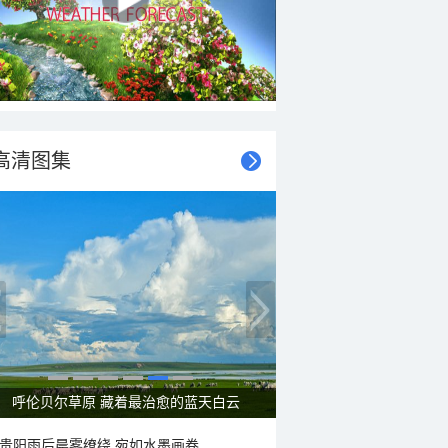
高清图集
一组图感受水中消暑快乐瞬间
贵阳雨后晨雾缭绕 宛如水墨画卷