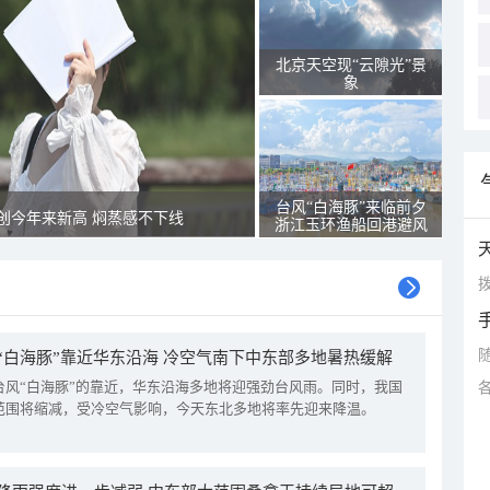
北京天空现“云隙光”景
象
台风“白海豚”来临前夕
创今年来新高 焖蒸感不下线
浙江玉环渔船回港避风
拨
“白海豚”靠近华东沿海 冷空气南下中东部多地暑热缓解
台风“白海豚”的靠近，华东沿海多地将迎强劲台风雨。同时，我国
范围将缩减，受冷空气影响，今天东北多地将率先迎来降温。