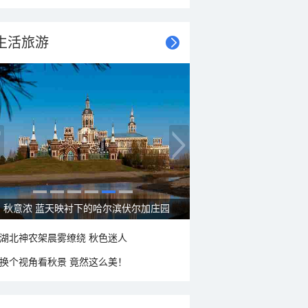
生活旅游
大美新疆—帕米尔高原好风光
湖北神农架晨雾缭绕 秋色迷人
换个视角看秋景 竟然这么美！