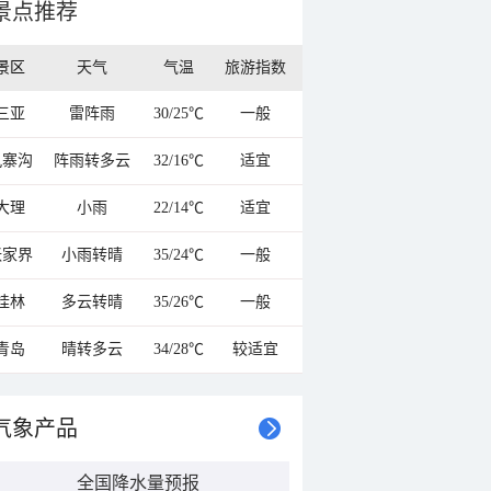
景点推荐
景区
天气
气温
旅游指数
三亚
雷阵雨
30/25℃
一般
九寨沟
阵雨转多云
32/16℃
适宜
大理
小雨
22/14℃
适宜
张家界
小雨转晴
35/24℃
一般
桂林
多云转晴
35/26℃
一般
青岛
晴转多云
34/28℃
较适宜
气象产品
全国降水量预报