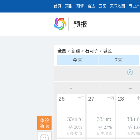
首页
预报
预警
雷达
云图
天气地图
专业产
预报
全国
>
新疆
>
石河子
>
城区
今天
7天
日
一
二
26
27
28
十三
十四
33
33
33
/18℃
/18℃
/18
30%
27%
13
历史均值
历史均值
历史均