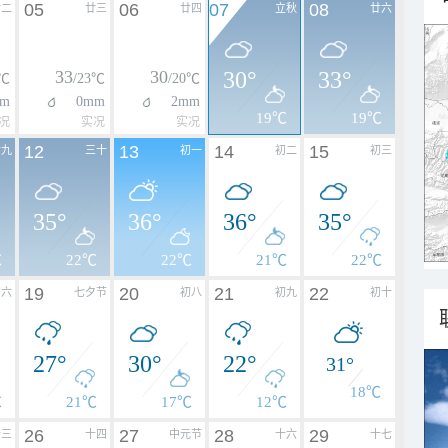
05
06
07
08
廿二
廿三
廿四
立秋
廿六
33
30
30°
33°
4℃
/23℃
/20℃
m
0mm
2mm
19℃
19℃
况
实况
实况
12
13
14
15
廿九
三十
初一
初二
初三
35°
36°
36°
35°
℃
22℃
22℃
21℃
22℃
19
20
21
22
初六
七夕节
初八
初九
初十
27°
30°
22°
31°
18℃
℃
21℃
17℃
12℃
26
27
28
29
十三
十四
中元节
十六
十七