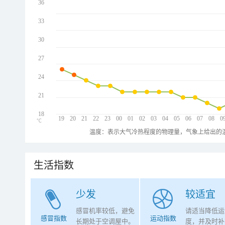
36
33
30
27
24
21
18
19
20
21
22
23
00
01
02
03
04
05
06
07
08
0
℃
温度：表示大气冷热程度的物理量，气象上给出的温
生活指数
少发
较适宜
感冒机率较低，避免
请适当降低运
感冒指数
运动指数
长期处于空调屋中。
度，并及时补