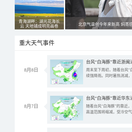
青海湖畔：湖光花海长
北京气温创今年来新高 焖蒸
云 天地铺成明亮画卷
重大天气事件
台风“白海豚”靠近浙闽
8月8日
周末至下周初，随着台风“
续强降雨。同时暑热消减，
台风“白海豚”靠近华东
8月7日
随着台风“白海豚”的靠近
高温范围将缩减，受冷空气