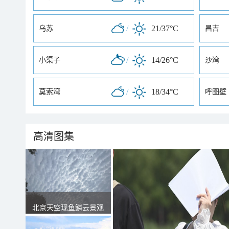
/
21/37°C
乌苏
昌吉
/
14/26°C
小渠子
沙湾
/
18/34°C
莫索湾
呼图壁
高清图集
北京天空现鱼鳞云景观