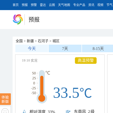
首页
预报
预警
雷达
云图
天气地图
专业产品
资讯
视频
节气
预报
全国
>
新疆
>
石河子
>
城区
今天
7天
8-15天
高温预警
19:10 实况
33.5
℃
东南风
2级
相对湿度
33%