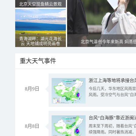
北京天空现鱼鳞云景观
青海湖畔：湖光花海长
北京气温创今年来新高 焖蒸
云 天地铺成明亮画卷
重大天气事件
浙江上海等地将承接台风
8月9日
今后几天，华东地区风雨显
风雨。受冷空气与台风“白
台风“白海豚”靠近浙闽
8月8日
周末至下周初，随着台风“
续强降雨。同时暑热消减，