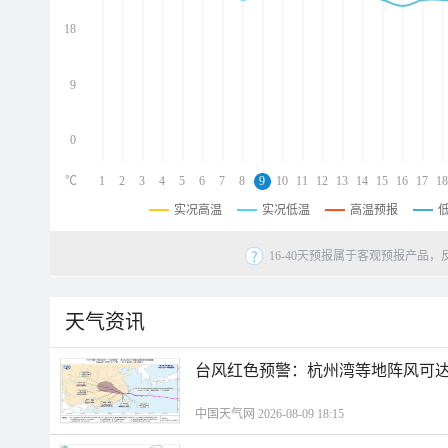
d
d
18
d
9
0
℃
1
2
3
4
5
6
7
8
9
10
11
12
13
14
15
16
17
18
实况高温
实况低温
高温预报
16-40天预报属于客观预报产品，
天气资讯
​台风红色预警：杭州湾等地阵风可达1
中国天气网 2026-08-09 18:15