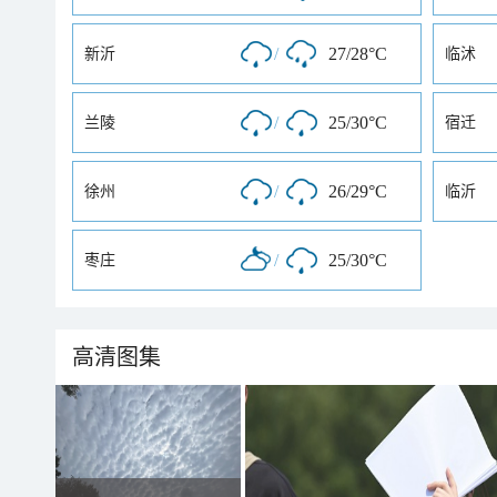
/
27/28°C
新沂
临沭
/
25/30°C
兰陵
宿迁
/
26/29°C
徐州
临沂
/
25/30°C
枣庄
高清图集