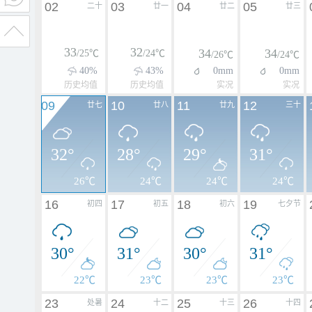
02
03
04
05
二十
廿一
廿二
廿三
33
32
34
34
/25℃
/24℃
/26℃
/24℃
40%
43%
0mm
0mm
历史均值
历史均值
实况
实况
09
10
11
12
廿七
廿八
廿九
三十
32°
28°
29°
31°
26℃
24℃
24℃
24℃
16
17
18
19
初四
初五
初六
七夕节
30°
31°
30°
31°
22℃
23℃
23℃
23℃
23
24
25
26
处暑
十二
十三
十四