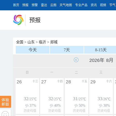
首页
预报
预警
雷达
云图
天气地图
专业产品
资讯
视频
节气
预报
全国
>
山东
>
临沂
>
郯城
今天
7天
8-15天
日
一
二
三
26
27
28
29
十三
十四
十五
十六
32
32
31
33
/25℃
/25℃
/25℃
/26℃
37%
40%
50%
30%
历史均值
历史均值
历史均值
历史均值