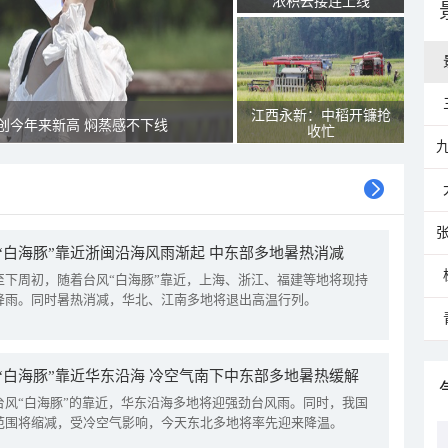
浓积云接连上线
江西永新：中稻开镰抢
创今年来新高 焖蒸感不下线
收忙
“白海豚”靠近浙闽沿海风雨渐起 中东部多地暑热消减
至下周初，随着台风“白海豚”靠近，上海、浙江、福建等地将现持
降雨。同时暑热消减，华北、江南多地将退出高温行列。
“白海豚”靠近华东沿海 冷空气南下中东部多地暑热缓解
台风“白海豚”的靠近，华东沿海多地将迎强劲台风雨。同时，我国
范围将缩减，受冷空气影响，今天东北多地将率先迎来降温。