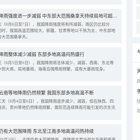
我国降雨强度进一步减弱 中东部大范围桑拿天持续局地可超38℃
天（8月6日至7日），我国降雨强度将有所减弱，雨区仍比较分
同时，我国高温范围较大，新疆、甘肃等地以干热为主，中东部地
有大范围桑拿天。
降雨整体减少减弱 东部多地高温闷热盛行
天（8月5日至6日），我国降雨将总体减少、减弱，西南、东北等
中到大雨，局地暴雨，海南岛强降雨频繁，或有大暴雨现身。
拨
云南等地降雨仍然频繁 我国东部多地高温不断
三天（8月4日至6日），我国降雨逐步减少、减弱，但在陕西、四
重庆、贵州等地仍然降雨频繁，需防范连续降雨可能引发的次生灾
仍有大范围降雨 东北至江南多地高温闷热持续
（8月3日），全国仍有大范围降雨，强降雨主要出现在华南和西南