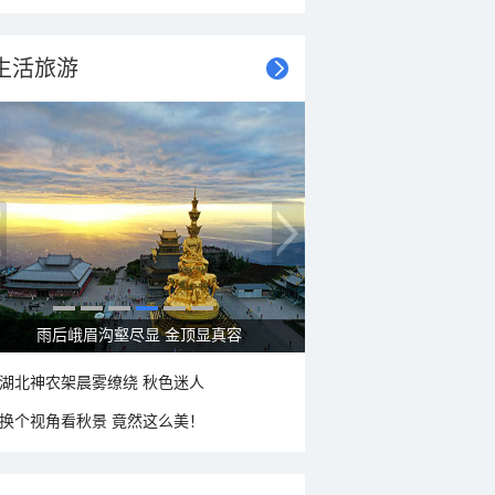
生活旅游
秋意浓 蓝天映衬下的哈尔滨伏尔加庄园
湖北神农架晨雾缭绕 秋色迷人
换个视角看秋景 竟然这么美！