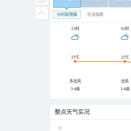
分时段预报
生活指数
23时
02时
25℃
25℃
东北风
北风
3-4级
3-4级
整点天气实况
32