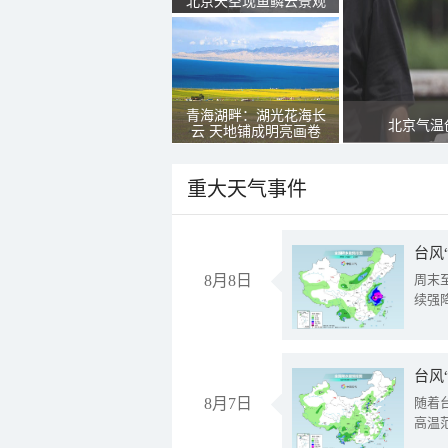
北京天空现鱼鳞云景观
青海湖畔：湖光花海长
北京气温
云 天地铺成明亮画卷
重大天气事件
台风
8月8日
周末
续强
台风
8月7日
随着
高温