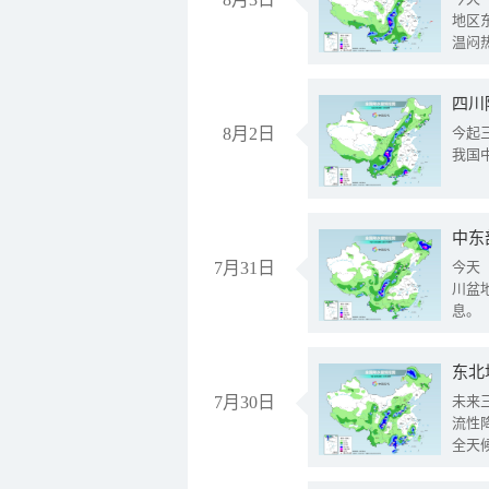
地区
温闷
8月2日
今起
我国
中东
7月31日
今天
川盆
息。
东北
7月30日
未来
流性
全天