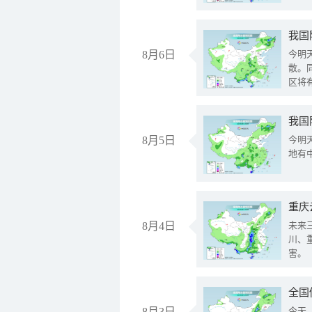
8月6日
今明
散。
区将
我国
8月5日
今明
地有
重庆
8月4日
未来
川、
害。
全国
8月3日
今天