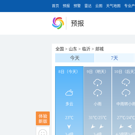
首页
预报
预警
雷达
云图
天气地图
专业产
预报
全国
>
山东
>
临沂
>
郯城
今天
7天
8日（今天）
9日（明天）
10日（后天
多云
小雨
中雨转小
23℃
31℃
/
25℃
27℃
/
24℃
3-4级
3-4级
4-5级转3-4