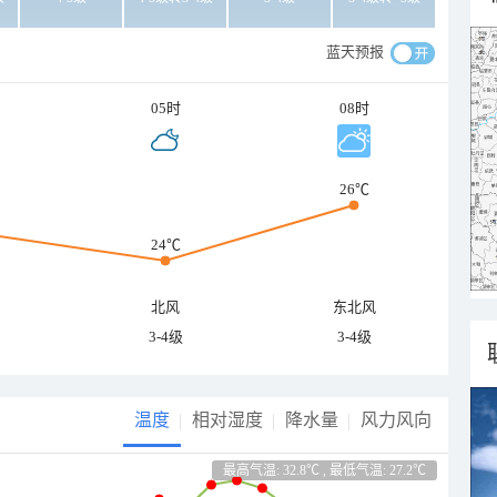
蓝天预报
05时
08时
26℃
24℃
北风
东北风
3-4级
3-4级
温度
相对湿度
降水量
风力风向
最高气温: 32.8℃ , 最低气温: 27.2℃