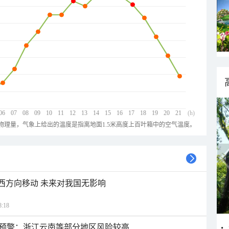
06
07
08
09
10
11
12
13
14
15
16
17
18
19
20
21
(h)
物理量，气象上给出的温度是指离地面1.5米高度上百叶箱中的空气温度。
偏西方向移动 未来对我国无影响
:18
预警：浙江云南等部分地区风险较高