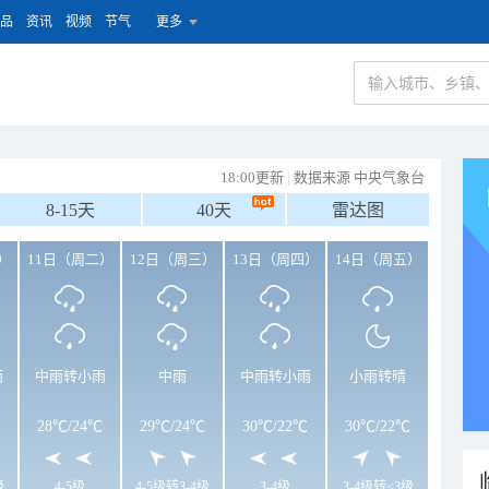
品
资讯
视频
节气
更多
18:00更新
|
数据来源 中央气象台
8-15天
40天
雷达图
）
11日（周二）
12日（周三）
13日（周四）
14日（周五）
雨
中雨转小雨
中雨
中雨转小雨
小雨转晴
28℃
/
24℃
29℃
/
24℃
30℃
/
22℃
30℃
/
22℃
级
4-5级
4-5级转3-4级
3-4级
3-4级转<3级