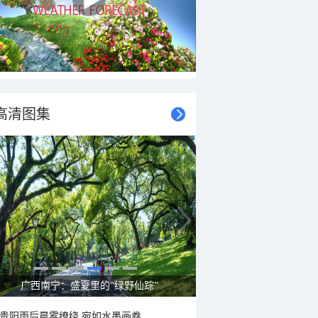
高清图集
呼伦贝尔草原 藏着最治愈的蓝天白云
贵阳雨后晨雾缭绕 宛如水墨画卷