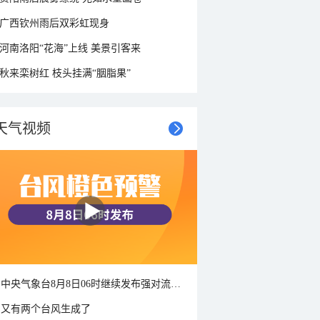
广西钦州雨后双彩虹现身
河南洛阳“花海”上线 美景引客来
秋来栾树红 枝头挂满“胭脂果”
天气视频
中央气象台8月8日06时继续发布强对流天气蓝色预警
又有两个台风生成了