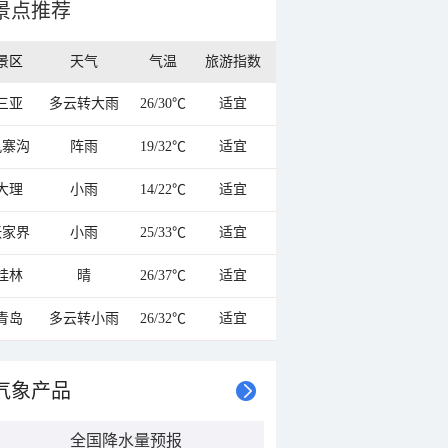
景点推荐
景区
天气
气温
旅游指数
三亚
多云转大雨
26/30℃
适宜
九寨沟
阵雨
19/32℃
适宜
大理
小雨
14/22℃
适宜
张家界
小雨
25/33℃
适宜
桂林
晴
26/37℃
适宜
青岛
多云转小雨
26/32℃
适宜
气象产品
全国降水量预报