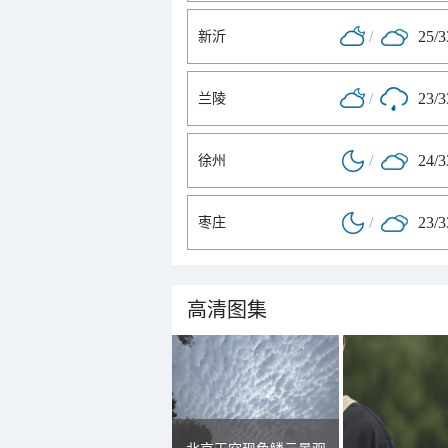
/
25/
新沂
/
23/
兰陵
/
24/
徐州
/
23/
枣庄
高清图集