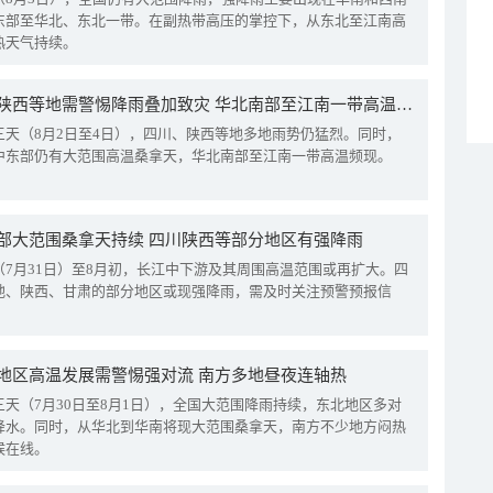
东部至华北、东北一带。在副热带高压的掌控下，从东北至江南高
热天气持续。
四川陕西等地需警惕降雨叠加致灾 华北南部至江南一带高温频现
三天（8月2日至4日），四川、陕西等地多地雨势仍猛烈。同时，
中东部仍有大范围高温桑拿天，华北南部至江南一带高温频现。
部大范围桑拿天持续 四川陕西等部分地区有强降雨
（7月31日）至8月初，长江中下游及其周围高温范围或再扩大。四
地、陕西、甘肃的部分地区或现强降雨，需及时关注预警预报信
地区高温发展需警惕强对流 南方多地昼夜连轴热
三天（7月30日至8月1日），全国大范围降雨持续，东北地区多对
降水。同时，从华北到华南将现大范围桑拿天，南方不少地方闷热
候在线。