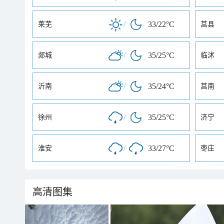
/
33/22°C
莱芜
莒县
/
35/25°C
郯城
临沭
/
35/24°C
沂南
莒南
/
35/25°C
徐州
济宁
/
33/27°C
淮安
枣庄
高清图集