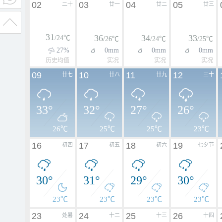
02
03
04
05
二十
廿一
廿二
廿三
31
36
34
33
/24℃
/26℃
/24℃
/25℃
27%
0mm
0mm
0mm
历史均值
实况
实况
实况
09
10
11
12
廿七
廿八
廿九
三十
33°
32°
27°
26°
26℃
25℃
25℃
23℃
16
17
18
19
初四
初五
初六
七夕节
30°
31°
29°
30°
23℃
23℃
23℃
23℃
23
24
25
26
处暑
十二
十三
十四