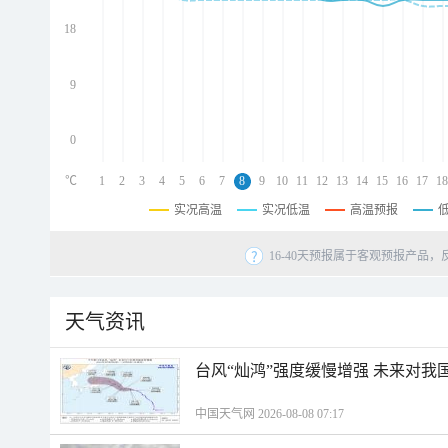
d
d
18
d
9
0
℃
1
2
3
4
5
6
7
8
9
10
11
12
13
14
15
16
17
18
实况高温
实况低温
高温预报
16-40天预报属于客观预报产品，
天气资讯
台风“灿鸿”强度缓慢增强 未来对我
中国天气网 2026-08-08 07:17