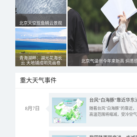
北京天空现鱼鳞云景观
青海湖畔：湖光花海长
北京气温创今年来新高 焖蒸
云 天地铺成明亮画卷
重大天气事件
台风“白海豚”靠近华东
8月7日
随着台风“白海豚”的靠近
高温范围将缩减，受冷空气