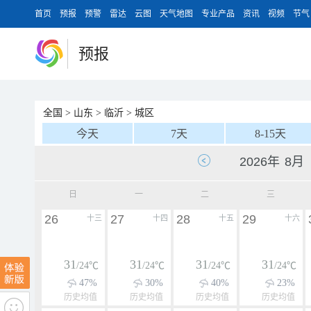
首页
预报
预警
雷达
云图
天气地图
专业产品
资讯
视频
节气
预报
全国
>
山东
>
临沂
>
城区
今天
7天
8-15天
日
一
二
三
26
27
28
29
十三
十四
十五
十六
31
31
31
31
/24℃
/24℃
/24℃
/24℃
47%
30%
40%
23%
历史均值
历史均值
历史均值
历史均值