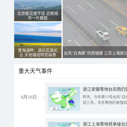
北京能见度不佳 远眺城
市一片朦胧
青海湖畔：湖光花海长
台风“白海豚”风雨铺展 江苏上海部
云 天地铺成明亮画卷
重大天气事件
浙江安徽等地台风雨仍
8月10日
昨天，今年第13号台风“
后三天，华东等地仍有强风
浙江上海等地将承接台风