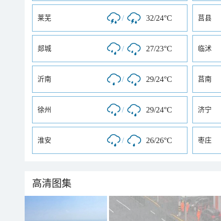
/
32/24°C
莱芜
莒县
/
27/23°C
郯城
临沭
/
29/24°C
沂南
莒南
/
29/24°C
徐州
济宁
/
26/26°C
淮安
枣庄
高清图集