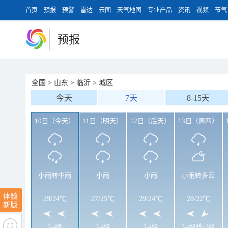
首页
预报
预警
雷达
云图
天气地图
专业产品
资讯
视频
节气
预报
全国
>
山东
>
临沂
>
城区
今天
7天
8-15天
10日（今天）
11日（明天）
12日（后天）
13日（周四）
小雨转中雨
小雨
小雨
小雨转多云
29
/
24℃
27
/
25℃
29
/
24℃
28
/
22℃
3-4级
3-4级
3-4级
3-4级转<3级