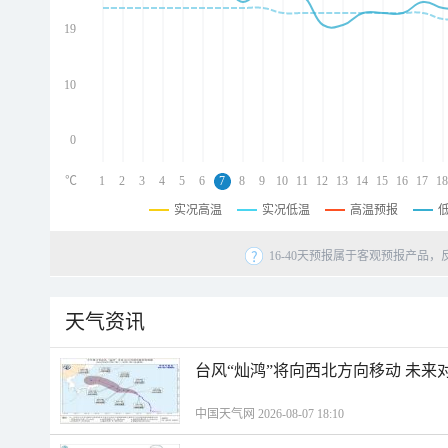
d
d
19
d
10
0
℃
1
2
3
4
5
6
7
8
9
10
11
12
13
14
15
16
17
18
实况高温
实况低温
高温预报
16-40天预报属于客观预报产品，
天气资讯
台风“灿鸿”将向西北方向移动 未来
中国天气网 2026-08-07 18:10