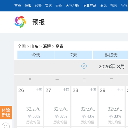
首页
预报
预警
雷达
云图
天气地图
专业产品
资讯
视频
节气
预报
全国
>
山东
>
淄博
>
高青
今天
7天
8-15天
日
一
二
三
26
27
28
29
十三
十四
十五
十六
32
32
32
32
/23℃
/23℃
/23℃
/23℃
30%
37%
43%
33%
历史均值
历史均值
历史均值
历史均值