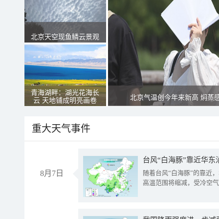
北京天空现鱼鳞云景观
青海湖畔：湖光花海长
北京气温创今年来新高 焖蒸
云 天地铺成明亮画卷
重大天气事件
台风“白海豚”靠近华东
8月7日
随着台风“白海豚”的靠近
高温范围将缩减，受冷空气