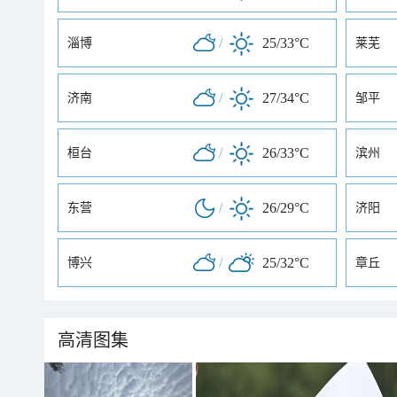
/
25/33°C
淄博
莱芜
/
27/34°C
济南
邹平
/
26/33°C
桓台
滨州
/
26/29°C
东营
济阳
/
25/32°C
博兴
章丘
高清图集