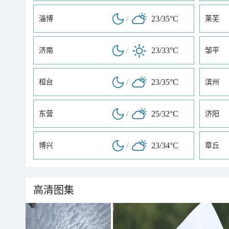
/
23/35°C
淄博
莱芜
/
23/33°C
济南
邹平
/
23/35°C
桓台
滨州
/
25/32°C
东营
济阳
/
23/34°C
博兴
章丘
高清图集