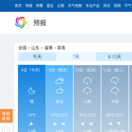
首页
预报
预警
雷达
云图
天气地图
专业产品
资讯
视频
节气
预报
全国
>
山东
>
淄博
>
高青
今天
7天
8-15天
8日（今天）
9日（明天）
10日（后天）
11日（周二）
晴
多云
小雨
中雨
23℃
35℃
/
25℃
36℃
/
25℃
28℃
/
25℃
3-4级
3-4级
3-4级
3-4级转4-5级