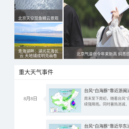
北京天空现鱼鳞云景观
青海湖畔：湖光花海长
北京气温创今年来新高 焖蒸
云 天地铺成明亮画卷
重大天气事件
台风“白海豚”靠近浙闽
8月8日
周末至下周初，随着台风“
续强降雨。同时暑热消减，
台风“白海豚”靠近华东