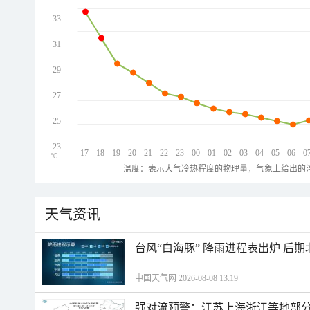
33
31
29
27
25
23
17
18
19
20
21
22
23
00
01
02
03
04
05
06
0
℃
温度：表示大气冷热程度的物理量，气象上给出的温
天气资讯
台风“白海豚” 降雨进程表出炉 后
中国天气网 2026-08-08 13:19
强对流预警：江苏上海浙江等地部分