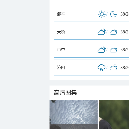
/
38/
邹平
/
38/
天桥
/
38/
市中
/
38/
济阳
高清图集