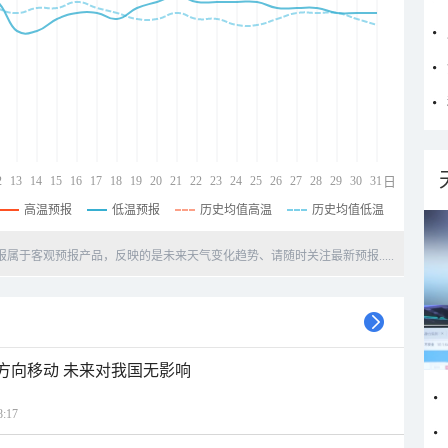
2
13
14
15
16
17
18
19
20
21
22
23
24
25
26
27
28
29
30
31
日
高温预报
低温预报
历史均值高温
历史均值低温
天预报属于客观预报产品，反映的是未来天气变化趋势、请随时关注最新预报.....
北方向移动 未来对我国无影响
:17