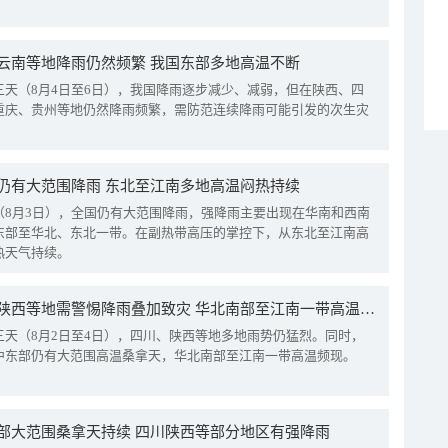
云南等地降雨仍然频繁 我国东部多地高温不断
三天（8月4日至6日），我国降雨逐步减少、减弱，但在陕西、四
重庆、贵州等地仍然降雨频繁，需防范连续降雨可能引发的次生灾
仍有大范围降雨 东北至江南多地高温闷热持续
（8月3日），全国仍有大范围降雨，强降雨主要出现在华南和西南
东部至华北、东北一带。在副热带高压的掌控下，从东北至江南高
热天气持续。
四川陕西等地需警惕降雨叠加致灾 华北南部至江南一带高温频现
三天（8月2日至4日），四川、陕西等地多地雨势仍猛烈。同时，
中东部仍有大范围高温桑拿天，华北南部至江南一带高温频现。
部大范围桑拿天持续 四川陕西等部分地区有强降雨