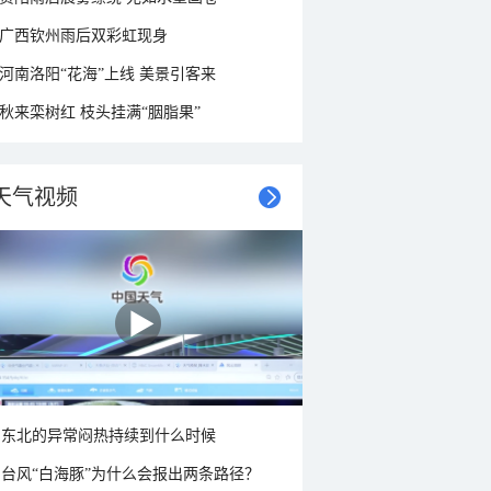
广西钦州雨后双彩虹现身
河南洛阳“花海”上线 美景引客来
秋来栾树红 枝头挂满“胭脂果”
天气视频
东北的异常闷热持续到什么时候
台风“白海豚”为什么会报出两条路径？