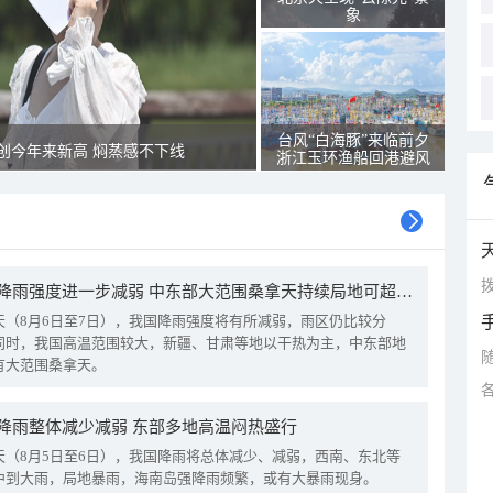
象
台风“白海豚”来临前夕
创今年来新高 焖蒸感不下线
浙江玉环渔船回港避风
拨
我国降雨强度进一步减弱 中东部大范围桑拿天持续局地可超38℃
天（8月6日至7日），我国降雨强度将有所减弱，雨区仍比较分
同时，我国高温范围较大，新疆、甘肃等地以干热为主，中东部地
有大范围桑拿天。
降雨整体减少减弱 东部多地高温闷热盛行
天（8月5日至6日），我国降雨将总体减少、减弱，西南、东北等
中到大雨，局地暴雨，海南岛强降雨频繁，或有大暴雨现身。