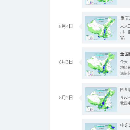
重庆
8月4日
未来
川、
害。
全国
8月3日
今天
地区
温闷
8月2日
今起
我国
中东