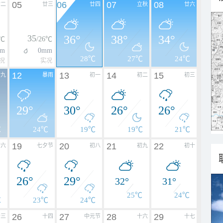
05
06
07
08
廿二
廿三
廿四
立秋
廿六
35
36°
38°
34°
6℃
/26℃
m
0mm
28℃
27℃
24℃
况
实况
12
13
14
15
廿九
暴雨
初一
初二
初三
29°
30°
26°
26°
℃
24℃
19℃
19℃
21℃
19
20
21
22
初六
七夕节
初八
初九
初十
26°
29°
32°
31°
25℃
24℃
℃
23℃
24℃
26
27
28
29
十三
十四
中元节
十六
十七