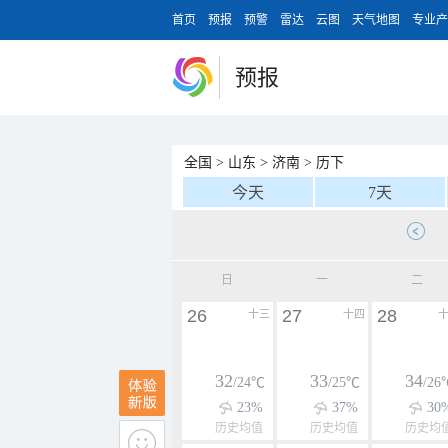
首页
预报
预警
雷达
云图
天气地图
专业产
预报
全国
>
山东
>
济南
>
历下
今天
7天
日
一
二
26
27
28
十三
十四
32
33
34
/24℃
/25℃
/26
23%
37%
30
历史均值
历史均值
历史均