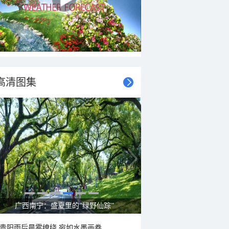
高清图集
广西南宁：盛夏里的“绿野仙踪”
贵阳雨后晨雾缭绕 宛如水墨画卷