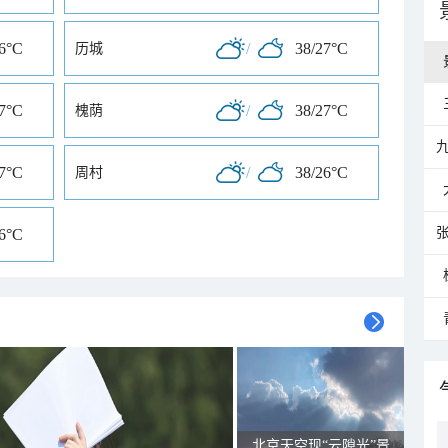
26°C
/
38/27°C
历城
27°C
/
38/27°C
槐荫
27°C
/
38/26°C
周村
26°C
北京天空现“云隙光”景