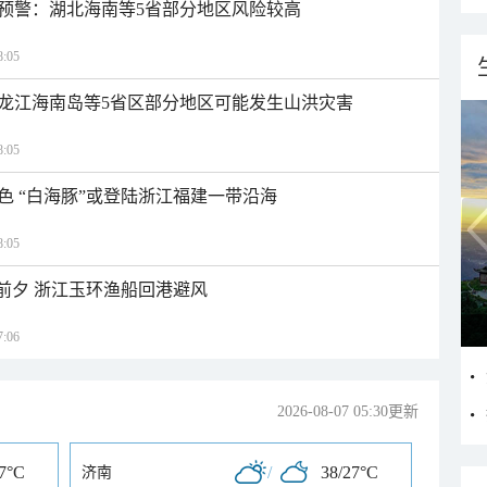
预警：湖北海南等5省部分地区风险较高
:05
龙江海南岛等5省区部分地区可能发生山洪灾害
:05
色 “白海豚”或登陆浙江福建一带沿海
:05
临前夕 浙江玉环渔船回港避风
:06
2026-08-07 05:30更新
27°C
/
38/27°C
济南