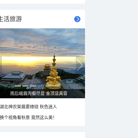
生活旅游
雨后峨眉沟壑尽显 金顶显真容
湖北神农架晨雾缭绕 秋色迷人
换个视角看秋景 竟然这么美！