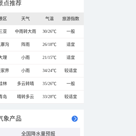
景点推荐
景区
天气
气温
旅游指数
三亚
中雨转大雨
30/26℃
一般
九寨沟
阵雨
26/18℃
适宜
大理
小雨
21/15℃
适宜
张家界
小雨
34/24℃
较适宜
桂林
多云转晴
35/26℃
一般
青岛
晴转多云
33/28℃
较适宜
气象产品
全国降水量预报