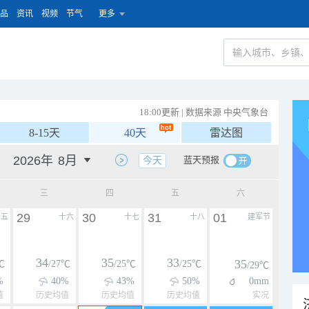
品
资讯
视频
节气
更多
18:00更新 | 数据来源 中央气象台
8-15天
40天
雷达图
蓝天预报
今天
三
四
五
六
29
30
31
01
十五
十六
十七
十八
建军节
34
35
33
35
℃
/27℃
/25℃
/25℃
/29℃
%
40%
43%
50%
0mm
值
历史均值
历史均值
历史均值
实况