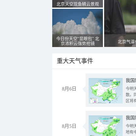
北京天空现鱼鳞云景观
今日份天空“显眼包” 北
北京气温
京浓积云强势抢镜
重大天气事件
8月6日
今明
散。
区将
我国
8月5日
今明
地有