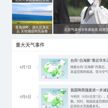
青海湖畔：湖光花海长
北京气温创今年来新高 焖蒸
云 天地铺成明亮画卷
重大天气事件
台风“白海豚”靠近华东
8月7日
随着台风“白海豚”的靠近
高温范围将缩减，受冷空气
8月6日
今明天（8月6日至7日）
散。同时，我国高温范围较
区将有大范围桑拿天。