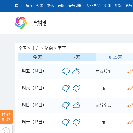
首页
预报
预警
雷达
云图
天气地图
专业产品
资讯
视频
节气
预报
全国
>
山东
>
济南
>
历下
今天
7天
8-15天
周五（14日）
中雨转阴
24
周六（15日）
雨
28
周日（16日）
雨转多云
27
周一（17日）
雨
29