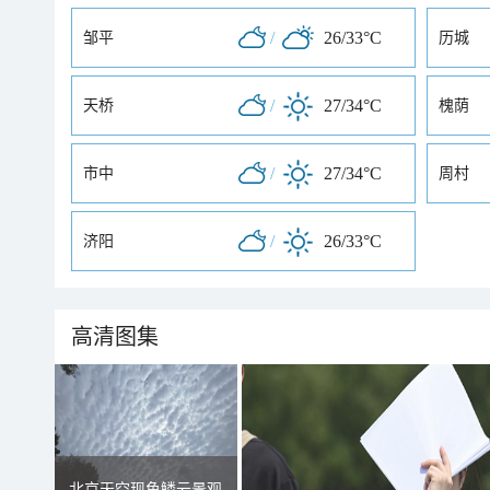
/
26/33°C
邹平
历城
/
27/34°C
天桥
槐荫
/
27/34°C
市中
周村
/
26/33°C
济阳
高清图集
北京天空现鱼鳞云景观