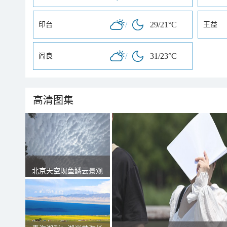
/
29/21°C
印台
王益
/
31/23°C
阎良
高清图集
北京天空现鱼鳞云景观