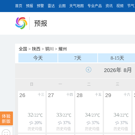
首页
预报
预警
雷达
云图
天气地图
专业产品
资讯
视频
节气
预报
全国
>
陕西
>
铜川
>
耀州
今天
7天
8-15天
日
一
二
三
26
27
28
29
十三
十四
十五
十六
32
33
34
34
/22℃
/22℃
/23℃
/22℃
20%
37%
37%
37%
历史均值
历史均值
历史均值
历史均值