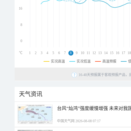
d
d
16
d
8
0
℃
1
2
3
4
5
6
7
8
9
10
11
12
13
14
15
16
17
18
实况高温
实况低温
高温预报
16-40天预报属于客观预报产品，
天气资讯
台风“灿鸿”强度缓慢增强 未来对我
中国天气网 2026-08-08 07:17