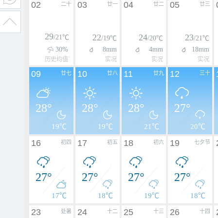
02
03
04
05
二十
廿一
廿二
廿三
29
22
24
23
/21℃
/19℃
/20℃
/21℃
30%
8mm
4mm
18mm
历史均值
实况
实况
实况
09
10
11
12
廿七
廿八
廿九
三十
28°
28°
28°
27°
19℃
19℃
21℃
20℃
16
17
18
19
初四
初五
初六
七夕节
27°
27°
27°
27°
17℃
18℃
19℃
18℃
23
24
25
26
处暑
十二
十三
十四